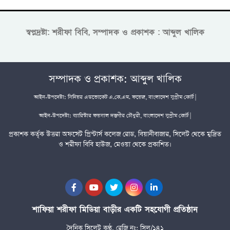
স্বপ্নদ্রষ্টা: শরীফা বিবি, সম্পাদক ও প্রকাশক : আব্দুল খালিক
সম্পাদক ও প্রকাশক: আব্দুল খালিক
আইন-উপদেষ্টা: সিনিয়র এডভোকেট এ.কে.এম. ফয়েজ, বাংলাদেশ সুপ্রীম কোর্ট |
আইন-উপদেষ্টা: ব্যারিস্টার ফয়সাল দস্তগীর চৌধুরী, বাংলাদেশ সুপ্রীম কোর্ট |
প্রকাশক কর্তৃক উত্তরা অফসেট প্রিন্টার্স কলেজ রোড, বিয়ানীবাজার, সিলেট থেকে মুদ্রিত
ও শরীফা বিবি হাউজ, মেওয়া থেকে প্রকাশিত।
শাফিয়া শরীফা মিডিয়া বাড়ীর একটি সহযোগী প্রতিষ্ঠান
দৈনিক সিলেট কণ্ঠ, রেজি নং: সিল/১৪১