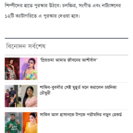
শিল্পীদের হাতে পুরস্কার উঠবে। চলচ্চিত্র, সংগীত এবং নাট্যাঙ্গনের
১২টি ক্যাটাগরিতে এ পুরস্কার দেওয়া হবে।
বিনোদন সর্বশেষ
‘প্রিয়তমা আমার জীবনের আশীর্বাদ’
শাকিব-বুবলীর সেই মুহূর্ত মনে করালেন চয়নিকা
চৌধুরী
সাকিব আল হাসানকে টপকে পরীমনির নতুন রেকর্ড