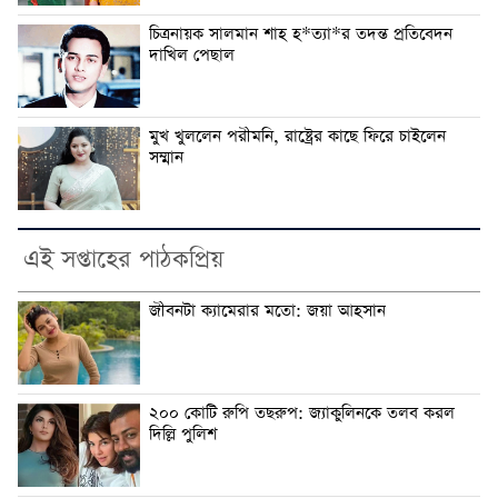
চিত্রনায়ক সালমান শাহ হ*ত্যা*র তদন্ত প্রতিবেদন
দাখিল পেছাল
মুখ খুললেন পরীমনি, রাষ্ট্রের কাছে ফিরে চাইলেন
সম্মান
এই সপ্তাহের পাঠকপ্রিয়
জীবনটা ক্যামেরার মতো: জয়া আহসান
২০০ কোটি রুপি তছরুপ: জ্যাকুলিনকে তলব করল
দিল্লি পুলিশ