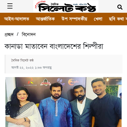
আইন-আদালত
আন্তর্জাতিক
উপ সম্পাদকীয়
খেলা
ছবি কথা 
/
প্রচ্ছদ
বিনোদন
কানাডা মাতাবেন বাংলাদেশের শিল্পীরা
দৈনিক সিলেট কন্ঠ
আগস্ট ২২, ২০২২ ১:৩৩ অপরাহ্ণ