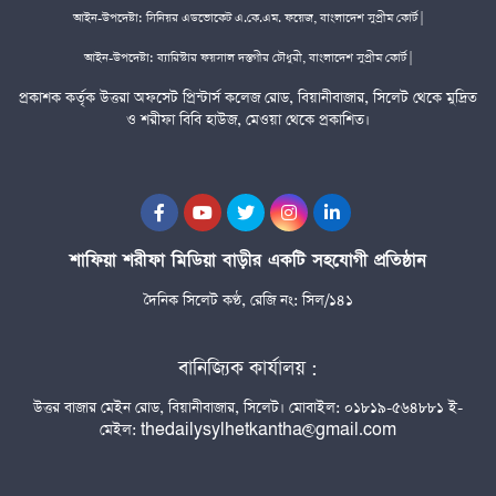
আইন-উপদেষ্টা: সিনিয়র এডভোকেট এ.কে.এম. ফয়েজ, বাংলাদেশ সুপ্রীম কোর্ট |
আইন-উপদেষ্টা: ব্যারিস্টার ফয়সাল দস্তগীর চৌধুরী, বাংলাদেশ সুপ্রীম কোর্ট |
প্রকাশক কর্তৃক উত্তরা অফসেট প্রিন্টার্স কলেজ রোড, বিয়ানীবাজার, সিলেট থেকে মুদ্রিত
ও শরীফা বিবি হাউজ, মেওয়া থেকে প্রকাশিত।
শাফিয়া শরীফা মিডিয়া বাড়ীর একটি সহযোগী প্রতিষ্ঠান
দৈনিক সিলেট কণ্ঠ, রেজি নং: সিল/১৪১
বানিজ্যিক কার্যালয় :
উত্তর বাজার মেইন রোড, বিয়ানীবাজার, সিলেট। মোবাইল: ০১৮১৯-৫৬৪৮৮১ ই-
মেইল: thedailysylhetkantha@gmail.com