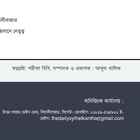
ানীবাজার
যানে নেতৃত্ব
স্বপ্নদ্রষ্টা: শরীফা বিবি, সম্পাদক ও প্রকাশক : আব্দুল খালিক
বানিজ্যিক কার্যালয় :
উত্তর বাজার মেইন রোড, বিয়ানীবাজার, সিলেট। মোবাইল: ০১৮১৯-৫৬৪৮৮১ ই-
মেইল: thedailysylhetkantha@gmail.com