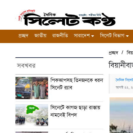
প্রচ্ছদ
জাতীয়
রাজনীতি
সারাদেশ
সিলেট বিভাগ
/
প্রচ্ছদ
বিয়
বিয়ানীব
সবখবর
পিকআপসহ তিনজনকে ধরল
দৈনিক সিলেট
সিলেট র‌্যাব
আগস্ট ২২, 
সিলেটে কাগজ ছাড়া রাস্তায়
নামলেই বিপদ