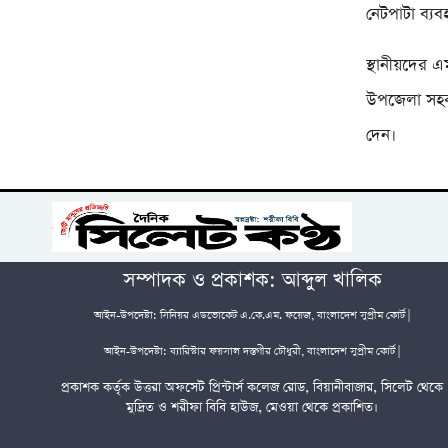
নেটপাটা ব্য
স্থানীয়দের 
উপজেলা সহকার
দেন।
সম্পাদক ও প্রকাশক: আব্দুল খালিক
আইন-উপদেষ্টা: সিনিয়র এডভোকেট এ.কে.এম. ফয়েজ, বাংলাদেশ সুপ্রীম কোর্ট |
আইন-উপদেষ্টা: ব্যারিস্টার ফয়সাল দস্তগীর চৌধুরী, বাংলাদেশ সুপ্রীম কোর্ট |
প্রকাশক কর্তৃক উত্তরা অফসেট প্রিন্টার্স কলেজ রোড, বিয়ানীবাজার, সিলেট থেকে
মুদ্রিত ও শরীফা বিবি হাউজ, মেওয়া থেকে প্রকাশিত।