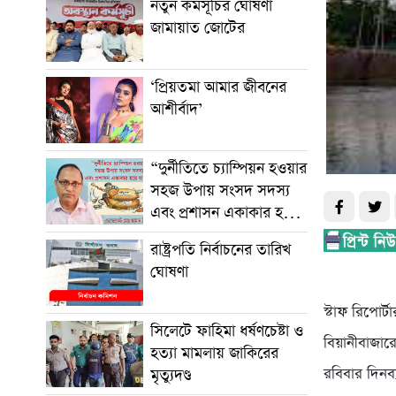
নতুন কর্মসূচির ঘোষণা
জামায়াত জোটের
‘প্রিয়তমা আমার জীবনের
আশীর্বাদ’
“দুর্নীতিতে চ্যাম্পিয়ন হওয়ার
সহজ উপায় সংসদ সদস্য
এবং প্রশাসন একাকার হয়ে
যাওয়া”
রাষ্ট্রপতি নির্বাচনের তারিখ
ঘোষণা
স্টাফ রিপোর্টা
সিলেটে ফাহিমা ধর্ষণচেষ্টা ও
বিয়ানীবাজার
হত্যা মামলায় জাকিরের
রবিবার দিনব
মৃত্যুদণ্ড