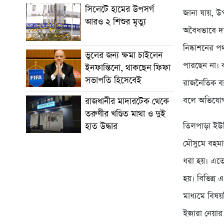
সিলেটে হামের উপসর্গ
জানা যায়, উ
আরও ২ শিশুর মৃত্যু
অবৈধভাবে দ
নিষ্কাশনের 
ভুলের জন্য ক্ষমা চাইলেন
পারছেন না। ব
ইনফান্তিনো, থাকছেন ফিফা
সভাপতি হিসেবেই
রাজনৈতিক ব্
বলে অভিযোগ 
রাজধানীর মাদারটেক থেকে
তরুণীর খণ্ডিত মাথা ও দুই
হাত উদ্ধার
তিলপাড়া ইউনি
মৌসুমে বহমান
ধরা হয়। এতে
হয়। বিভিন্ন
মাধ্যমে বি
ইজারা নেয়ার