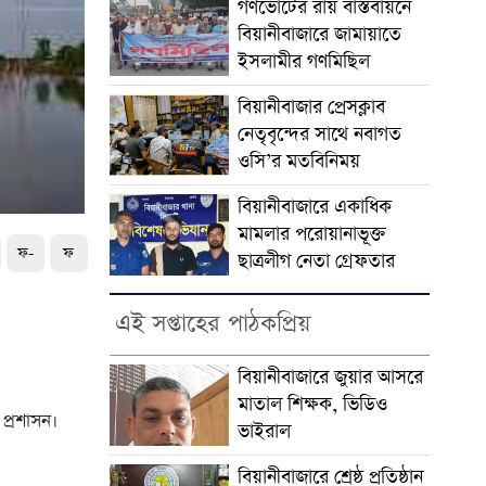
গণভোটের রায় বাস্তবায়নে
বিয়ানীবাজারে জামায়াতে
ইসলামীর গণমিছিল
বিয়ানীবাজার প্রেসক্লাব
নেতৃবৃন্দের সাথে নবাগত
ওসি’র মতবিনিময়
বিয়ানীবাজারে একাধিক
মামলার পরোয়ানাভূক্ত
ফ-
ফ
ছাত্রলীগ নেতা গ্রেফতার
এই সপ্তাহের পাঠকপ্রিয়
বিয়ানীবাজারে জুয়ার আসরে
মাতাল শিক্ষক, ভিডিও
প্রশাসন।
ভাইরাল
বিয়ানীবাজারে শ্রেষ্ঠ প্রতিষ্ঠান