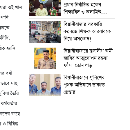
প্রধান নির্বাচিত হলেন
ীয়রা ওই খাল
শিক্ষাবিদ ও কলামিস্ট
পানি
আতাউর রহমান
বিয়ানীবাজার সরকারি
 করতে
কলেজে শিক্ষক আরবাবকে
িনিধি,
নিয়ে অসন্তোষ!
য়িত হয়নি
বিয়ানীবাজারে ছাত্রলীগ কর্মী
জাবির আত্মগোপন রহস্য
ফাঁস: তোলপাড়
র বর্ষা
বিয়ানীবাজারে পুলিশের
ধভাবে মাছ
পৃথক অভিযানে ডাকাত
গ্রেপ্তার
ুবিধা তৈরি
র্মকর্তার
িকদের কাছে
ও নিষিদ্ধ