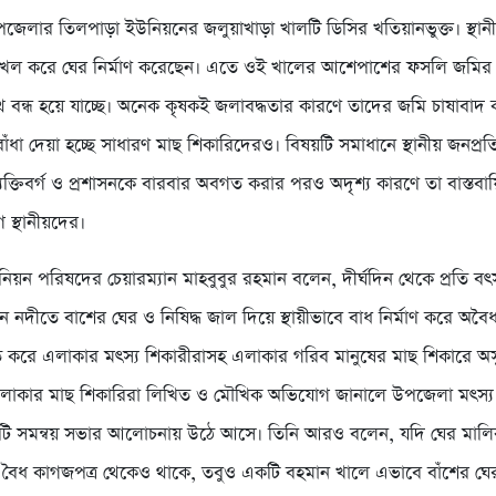
পজেলার তিলপাড়া ইউনিয়নের জলুয়াখাড়া খালটি ডিসির খতিয়ানভুক্ত। স্থান
খল করে ঘের নির্মাণ করেছেন। এতে ওই খালের আশেপাশের ফসলি জমির 
পথ বন্ধ হয়ে যাচ্ছে। অনেক কৃষকই জলাবদ্ধতার কারণে তাদের জমি চাষাবাদ
াঁধা দেয়া হচ্ছে সাধারণ মাছ শিকারিদেরও। বিষয়টি সমাধানে স্থানীয় জনপ্রত
যক্তিবর্গ ও প্রশাসনকে বারবার অবগত করার পরও অদৃশ্য কারণে তা বাস্তবা
স্থানীয়দের।
য়ন পরিষদের চেয়ারম্যান মাহবুবুর রহমান বলেন, দীর্ঘদিন থেকে প্রতি বৎস
 নদীতে বাশের ঘের ও নিষিদ্ধ জাল দিয়ে স্থায়ীভাবে বাধ নির্মাণ করে অবৈ
 করে এলাকার মৎস্য শিকারীরাসহ এলাকার গরিব মানুষের মাছ শিকারে অস
 এলাকার মাছ শিকারিরা লিখিত ও মৌখিক অভিযোগ জানালে উপজেলা মৎস্য ক
ষয়টি সমন্বয় সভার আলোচনায় উঠে আসে। তিনি আরও বলেন, যদি ঘের মাল
 বৈধ কাগজপত্র থেকেও থাকে, তবুও একটি বহমান খালে এভাবে বাঁশের ঘের 