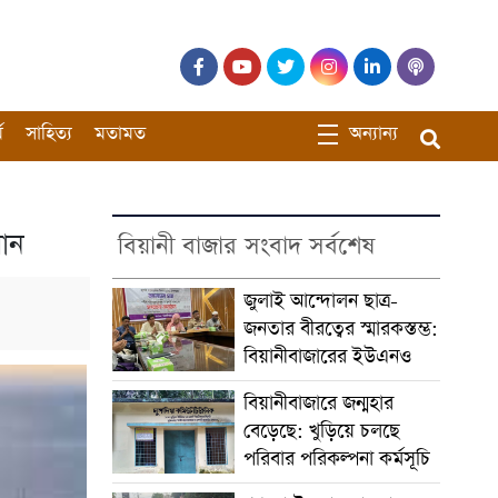
ম
সাহিত্য
মতামত
অন্যান্য
যান
বিয়ানী বাজার সংবাদ সর্বশেষ
জুলাই আন্দোলন ছাত্র-
জনতার বীরত্বের স্মারকস্তম্ভ:
বিয়ানীবাজারের ইউএনও
বিয়ানীবাজারে জন্মহার
বেড়েছে: খুড়িয়ে চলছে
পরিবার পরিকল্পনা কর্মসূচি