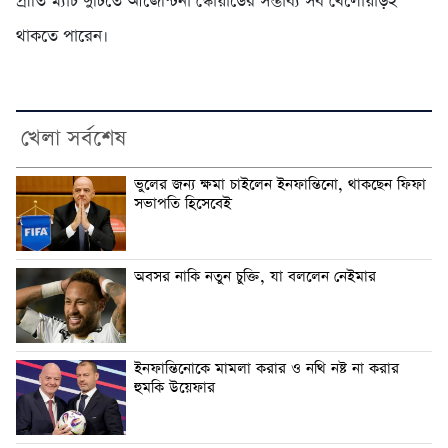
প্রীতি ম্যাচ দুটিতে আর্জেন্টিনা স্কোয়াডের সম্ভাব্য সব খেলোয়াড়ই
থাকতে পারেন।
খেলা সর্বশেষ
ভুলের জন্য ক্ষমা চাইলেন ইনফান্তিনো, থাকছেন ফিফা
সভাপতি হিসেবেই
অবসর নাকি নতুন চুক্তি, যা বললেন নেইমার
ইনফান্তিনোকে মামলা করার ও নথি নষ্ট না করার
হুমকি উয়েফার