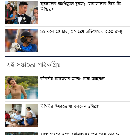
ফুনচালের ক্যাথিড্রাল বুকড! রোনালদোর বিয়ে কি
নিশ্চিত?
৯১ বলে ১৫ চার, ২৫ ছয়ে অভিষেকের ২৩৩ রান!
এই সপ্তাহের পাঠকপ্রিয়
জীবনটা ক্যামেরার মতো: জয়া আহসান
বিসিবির সিদ্ধান্তে যা বললেন ডমিঙ্গো
বাংলাদেশের মতো রোমাঞ্চকর জয় পেল ভারত-