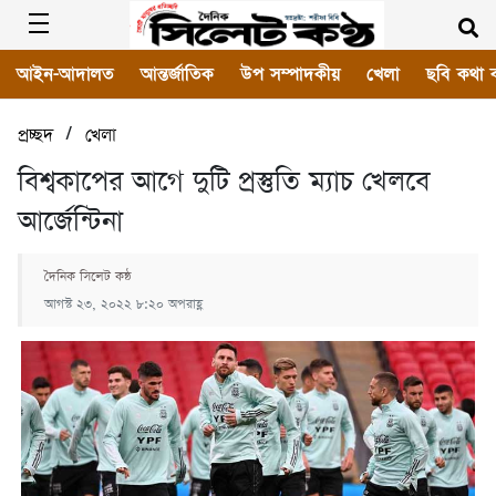
আইন-আদালত
আন্তর্জাতিক
উপ সম্পাদকীয়
খেলা
ছবি কথা 
/
প্রচ্ছদ
খেলা
বিশ্বকাপের আগে দুটি প্রস্তুতি ম্যাচ খেলবে
আর্জেন্টিনা
দৈনিক সিলেট কন্ঠ
আগস্ট ২৩, ২০২২ ৮:২০ অপরাহ্ণ