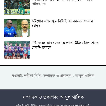
পাকিস্তানও
ডমিঙ্গোর ওপর ক্ষুব্ধ বিসিবি, যা বললেন জালাল
ইউনুস
নিউ বয়েজ ক্লাব মেওয়া ৩ গোলা উড়িয়ে দিল শেওলা
স্পোর্টিং ক্লাবকে
স্বপ্নদ্রষ্টা: শরীফা বিবি, সম্পাদক ও প্রকাশক : আব্দুল খালিক
সম্পাদক ও প্রকাশক: আব্দুল খালিক
আইন-উপদেষ্টা: সিনিয়র এডভোকেট এ.কে.এম. ফয়েজ, বাংলাদেশ সুপ্রীম কোর্ট |