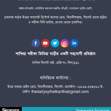
আইন-উপদেষ্টা: ব্যারিস্টার ফয়সাল দস্তগীর চৌধুরী, বাংলাদেশ সুপ্রীম কোর্ট |
প্রকাশক কর্তৃক উত্তরা অফসেট প্রিন্টার্স কলেজ রোড, বিয়ানীবাজার, সিলেট থেকে মুদ্রিত
ও শরীফা বিবি হাউজ, মেওয়া থেকে প্রকাশিত।
শাফিয়া শরীফা মিডিয়া বাড়ীর একটি সহযোগী প্রতিষ্ঠান
দৈনিক সিলেট কণ্ঠ, রেজি নং: সিল/১৪১
বানিজ্যিক কার্যালয় :
উত্তর বাজার মেইন রোড, বিয়ানীবাজার, সিলেট। মোবাইল: ০১৮১৯-৫৬৪৮৮১ ই-
মেইল: thedailysylhetkantha@gmail.com