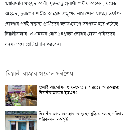
চেয়ারম্যান মাহমুদ আলী, যুক্তরাষ্ট্র প্রবাসী শামীম আহমদ, ময়েজ
আহমদ, দুবাগের শামীম আহমদ প্রমুখের নাম শোনা যাচ্ছে। তফশিল
ঘোষণার পরই সম্ভাব্য প্রার্থীদের জনসংযোগে সরগরম হয়ে ওঠেছে
বিয়ানীবাজার। এখানকার মোট ১৪৬জন ভোটার জেলা পরিষদের
সদস্য পদে ভোট প্রদান করবেন।
বিয়ানী বাজার সংবাদ সর্বশেষ
জুলাই আন্দোলন ছাত্র-জনতার বীরত্বের স্মারকস্তম্ভ:
বিয়ানীবাজারের ইউএনও
বিয়ানীবাজারে জন্মহার বেড়েছে: খুড়িয়ে চলছে পরিবার
পরিকল্পনা কর্মসূচি