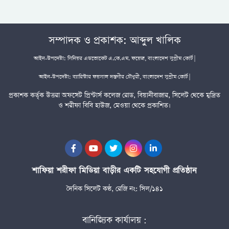
সম্পাদক ও প্রকাশক: আব্দুল খালিক
আইন-উপদেষ্টা: সিনিয়র এডভোকেট এ.কে.এম. ফয়েজ, বাংলাদেশ সুপ্রীম কোর্ট |
আইন-উপদেষ্টা: ব্যারিস্টার ফয়সাল দস্তগীর চৌধুরী, বাংলাদেশ সুপ্রীম কোর্ট |
প্রকাশক কর্তৃক উত্তরা অফসেট প্রিন্টার্স কলেজ রোড, বিয়ানীবাজার, সিলেট থেকে মুদ্রিত
ও শরীফা বিবি হাউজ, মেওয়া থেকে প্রকাশিত।
শাফিয়া শরীফা মিডিয়া বাড়ীর একটি সহযোগী প্রতিষ্ঠান
দৈনিক সিলেট কণ্ঠ, রেজি নং: সিল/১৪১
বানিজ্যিক কার্যালয় :