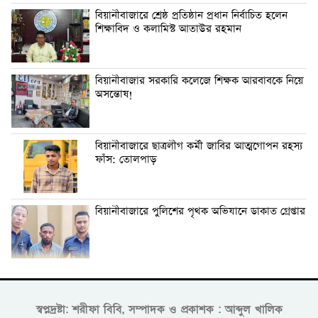
বিয়ানীবাজারে শ্রেষ্ঠ প্রতিষ্ঠান প্রধান নির্বাচিত হলেন
শিক্ষাবিদ ও কলামিস্ট আতাউর রহমান
বিয়ানীবাজার সরকারি কলেজে শিক্ষক আরবাবকে নিয়ে
অসন্তোষ!
বিয়ানীবাজারে ছাত্রলীগ কর্মী জাবির আত্মগোপন রহস্য
ফাঁস: তোলপাড়
বিয়ানীবাজারে পুলিশের পৃথক অভিযানে ডাকাত গ্রেপ্তার
স্বপ্নদ্রষ্টা: শরীফা বিবি, সম্পাদক ও প্রকাশক : আব্দুল খালিক