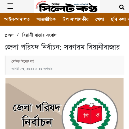
আইন-আদালত
আন্তর্জাতিক
উপ সম্পাদকীয়
খেলা
ছবি কথা 
/
প্রচ্ছদ
বিয়ানী বাজার সংবাদ
জেলা পরিষদ নির্বাচন: সরগরম বিয়ানীবাজার
দৈনিক সিলেট কন্ঠ
আগস্ট ২৭, ২০২২ ৪:১০ অপরাহ্ণ