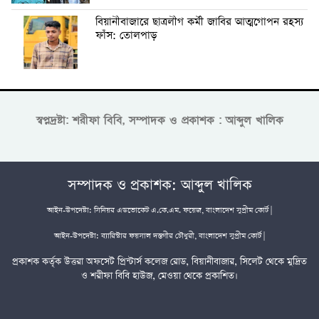
বিয়ানীবাজারে ছাত্রলীগ কর্মী জাবির আত্মগোপন রহস্য
ফাঁস: তোলপাড়
স্বপ্নদ্রষ্টা: শরীফা বিবি, সম্পাদক ও প্রকাশক : আব্দুল খালিক
সম্পাদক ও প্রকাশক: আব্দুল খালিক
আইন-উপদেষ্টা: সিনিয়র এডভোকেট এ.কে.এম. ফয়েজ, বাংলাদেশ সুপ্রীম কোর্ট |
আইন-উপদেষ্টা: ব্যারিস্টার ফয়সাল দস্তগীর চৌধুরী, বাংলাদেশ সুপ্রীম কোর্ট |
প্রকাশক কর্তৃক উত্তরা অফসেট প্রিন্টার্স কলেজ রোড, বিয়ানীবাজার, সিলেট থেকে মুদ্রিত
ও শরীফা বিবি হাউজ, মেওয়া থেকে প্রকাশিত।