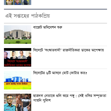
এই সপ্তাহের পাঠকপ্রিয়
বাজেট অধিবেশন শুরু
সিলেটে ‘সংস্কারবাদী’ রাজনীতিকরা ডাকের অপেক্ষায়
সিলেটের ৬টি আসনে মোট ভোটার কত?
ছাত্রদল নেতাকে গুলি করে পঙ্গু : সেই ওসির সম্পৃক্ততা
পায়নি পুলিশ