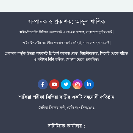
সম্পাদক ও প্রকাশক: আব্দুল খালিক
আইন-উপদেষ্টা: সিনিয়র এডভোকেট এ.কে.এম. ফয়েজ, বাংলাদেশ সুপ্রীম কোর্ট |
আইন-উপদেষ্টা: ব্যারিস্টার ফয়সাল দস্তগীর চৌধুরী, বাংলাদেশ সুপ্রীম কোর্ট |
প্রকাশক কর্তৃক উত্তরা অফসেট প্রিন্টার্স কলেজ রোড, বিয়ানীবাজার, সিলেট থেকে মুদ্রিত
ও শরীফা বিবি হাউজ, মেওয়া থেকে প্রকাশিত।
শাফিয়া শরীফা মিডিয়া বাড়ীর একটি সহযোগী প্রতিষ্ঠান
দৈনিক সিলেট কণ্ঠ, রেজি নং: সিল/১৪১
বানিজ্যিক কার্যালয় :