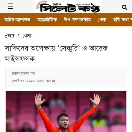
আইন-আদালত
আন্তর্জাতিক
উপ সম্পাদকীয়
খেলা
ছবি কথা 
/
প্রচ্ছদ
খেলা
সাকিবের অপেক্ষায় ‘সেঞ্চুরি’ ও আরেক
মাইলফলক
দৈনিক সিলেট কন্ঠ
আগস্ট ৩০, ২০২২ ১২:৫৬ অপরাহ্ণ