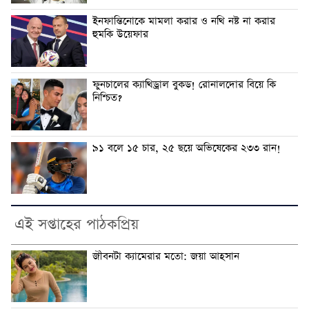
ইনফান্তিনোকে মামলা করার ও নথি নষ্ট না করার
হুমকি উয়েফার
ফুনচালের ক্যাথিড্রাল বুকড! রোনালদোর বিয়ে কি
নিশ্চিত?
৯১ বলে ১৫ চার, ২৫ ছয়ে অভিষেকের ২৩৩ রান!
এই সপ্তাহের পাঠকপ্রিয়
জীবনটা ক্যামেরার মতো: জয়া আহসান