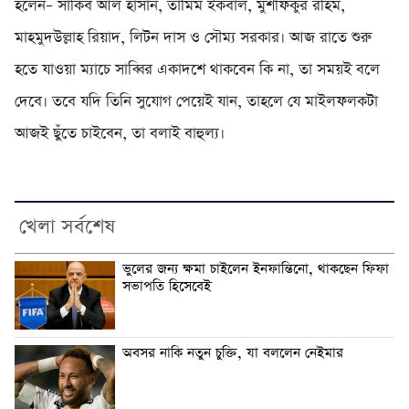
হলেন– সাকিব আল হাসান, তামিম ইকবাল, মুশফিকুর রহিম,
মাহমুদউল্লাহ রিয়াদ, লিটন দাস ও সৌম্য সরকার। আজ রাতে শুরু
হতে যাওয়া ম্যাচে সাব্বির একাদশে থাকবেন কি না, তা সময়ই বলে
দেবে। তবে যদি তিনি সুযোগ পেয়েই যান, তাহলে যে মাইলফলকটা
আজই ছুঁতে চাইবেন, তা বলাই বাহুল্য।
খেলা সর্বশেষ
ভুলের জন্য ক্ষমা চাইলেন ইনফান্তিনো, থাকছেন ফিফা
সভাপতি হিসেবেই
অবসর নাকি নতুন চুক্তি, যা বললেন নেইমার