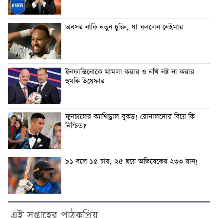
অবসর নাকি নতুন চুক্তি, যা বললেন নেইমার
ইনফান্তিনোকে মামলা করার ও নথি নষ্ট না করার
হুমকি উয়েফার
ফুনচালের ক্যাথিড্রাল বুকড! রোনালদোর বিয়ে কি
নিশ্চিত?
৯১ বলে ১৫ চার, ২৫ ছয়ে অভিষেকের ২৩৩ রান!
এই সপ্তাহের পাঠকপ্রিয়