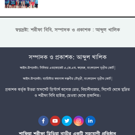
স্বপ্নদ্রষ্টা: শরীফা বিবি, সম্পাদক ও প্রকাশক : আব্দুল খালিক
সম্পাদক ও প্রকাশক: আব্দুল খালিক
আইন-উপদেষ্টা: সিনিয়র এডভোকেট এ.কে.এম. ফয়েজ, বাংলাদেশ সুপ্রীম কোর্ট |
আইন-উপদেষ্টা: ব্যারিস্টার ফয়সাল দস্তগীর চৌধুরী, বাংলাদেশ সুপ্রীম কোর্ট |
প্রকাশক কর্তৃক উত্তরা অফসেট প্রিন্টার্স কলেজ রোড, বিয়ানীবাজার, সিলেট থেকে মুদ্রিত
ও শরীফা বিবি হাউজ, মেওয়া থেকে প্রকাশিত।
শাফিয়া শরীফা মিডিয়া বাড়ীর একটি সহযোগী প্রতিষ্ঠান