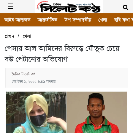
আইন-আদালত
আন্তর্জাতিক
উপ সম্পাদকীয়
খেলা
ছবি কথা 
/
প্রচ্ছদ
খেলা
পেসার আল আমিনের বিরুদ্ধে যৌতুক চেয়ে
বউ পেটানোর অভিযোগ
দৈনিক সিলেট কন্ঠ
সেপ্টেম্বর ১, ২০২২ ৬:৪৯ অপরাহ্ণ