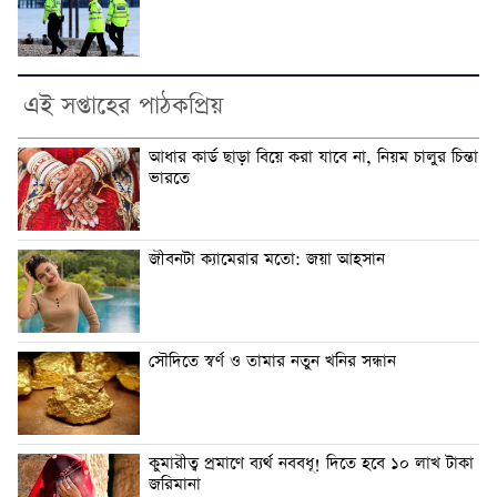
এই সপ্তাহের পাঠকপ্রিয়
আধার কার্ড ছাড়া বিয়ে করা যাবে না, নিয়ম চালুর চিন্তা
ভারতে
জীবনটা ক্যামেরার মতো: জয়া আহসান
সৌদিতে স্বর্ণ ও তামার নতুন খনির সন্ধান
কুমারীত্ব প্রমাণে ব্যর্থ নববধূ! দিতে হবে ১০ লাখ টাকা
জরিমানা