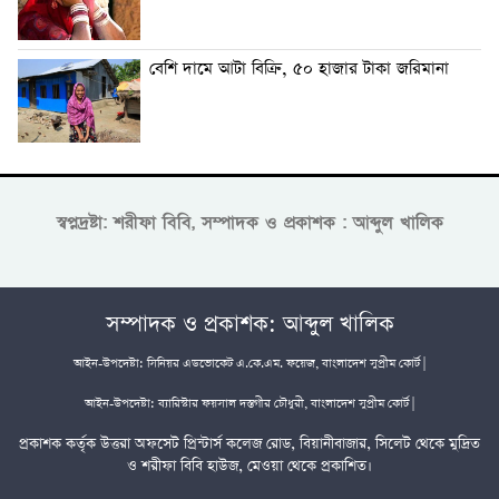
বেশি দামে আটা বিক্রি, ৫০ হাজার টাকা জরিমানা
স্বপ্নদ্রষ্টা: শরীফা বিবি, সম্পাদক ও প্রকাশক : আব্দুল খালিক
সম্পাদক ও প্রকাশক: আব্দুল খালিক
আইন-উপদেষ্টা: সিনিয়র এডভোকেট এ.কে.এম. ফয়েজ, বাংলাদেশ সুপ্রীম কোর্ট |
আইন-উপদেষ্টা: ব্যারিস্টার ফয়সাল দস্তগীর চৌধুরী, বাংলাদেশ সুপ্রীম কোর্ট |
প্রকাশক কর্তৃক উত্তরা অফসেট প্রিন্টার্স কলেজ রোড, বিয়ানীবাজার, সিলেট থেকে মুদ্রিত
ও শরীফা বিবি হাউজ, মেওয়া থেকে প্রকাশিত।