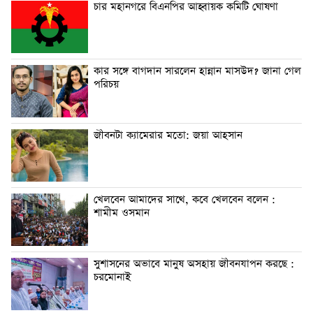
চার মহানগরে বিএনপির আহ্বায়ক কমিটি ঘোষণা
কার সঙ্গে বাগদান সারলেন হান্নান মাসউদ? জানা গেল
পরিচয়
জীবনটা ক্যামেরার মতো: জয়া আহসান
খেলবেন আমাদের সাথে, কবে খেলবেন বলেন :
শামীম ওসমান
সুশাসনের অভাবে মানুষ অসহায় জীবনযাপন করছে :
চরমোনাই