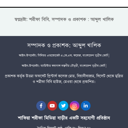
স্বপ্নদ্রষ্টা: শরীফা বিবি, সম্পাদক ও প্রকাশক : আব্দুল খালিক
সম্পাদক ও প্রকাশক: আব্দুল খালিক
আইন-উপদেষ্টা: সিনিয়র এডভোকেট এ.কে.এম. ফয়েজ, বাংলাদেশ সুপ্রীম কোর্ট |
আইন-উপদেষ্টা: ব্যারিস্টার ফয়সাল দস্তগীর চৌধুরী, বাংলাদেশ সুপ্রীম কোর্ট |
প্রকাশক কর্তৃক উত্তরা অফসেট প্রিন্টার্স কলেজ রোড, বিয়ানীবাজার, সিলেট থেকে মুদ্রিত
ও শরীফা বিবি হাউজ, মেওয়া থেকে প্রকাশিত।
শাফিয়া শরীফা মিডিয়া বাড়ীর একটি সহযোগী প্রতিষ্ঠান