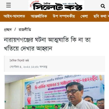
আইন-আদালত
আন্তর্জাতিক
উপ সম্পাদকীয়
খেলা
ছবি কথা 
/
প্রচ্ছদ
রাজনীতি
নারায়ণগঞ্জের ঘটনা আত্মঘাতি কি না তা
খতিয়ে দেখার আহ্বান
দৈনিক সিলেট কন্ঠ
সেপ্টেম্বর ৪, ২০২২ ১২:৫২ অপরাহ্ণ