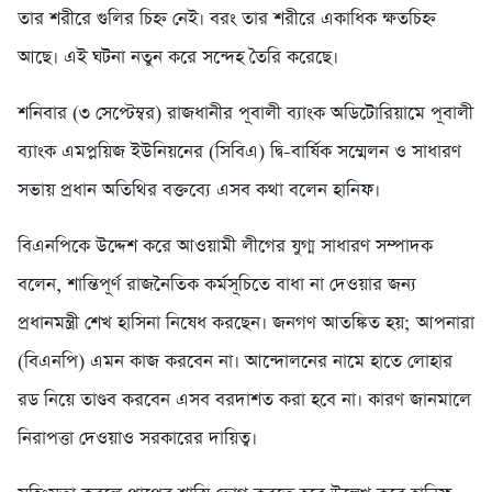
তার শরীরে গুলির চিহ্ন নেই। বরং তার শরীরে একাধিক ক্ষতচিহ্ন
আছে। এই ঘটনা নতুন করে সন্দেহ তৈরি করেছে।
শনিবার (৩ সেপ্টেম্বর) রাজধানীর পূবালী ব্যাংক অডিটোরিয়ামে পূবালী
ব্যাংক এমপ্লয়িজ ইউনিয়নের (সিবিএ) দ্বি-বার্ষিক সম্মেলন ও সাধারণ
সভায় প্রধান অতিথির বক্তব্যে এসব কথা বলেন হানিফ।
বিএনপিকে উদ্দেশ করে আওয়ামী লীগের যুগ্ম সাধারণ সম্পাদক
বলেন, শান্তিপূর্ণ রাজনৈতিক কর্মসূচিতে বাধা না দেওয়ার জন্য
প্রধানমন্ত্রী শেখ হাসিনা নিষেধ করছেন। জনগণ আতঙ্কিত হয়; আপনারা
(বিএনপি) এমন কাজ করবেন না। আন্দোলনের নামে হাতে লোহার
রড নিয়ে তাণ্ডব করবেন এসব বরদাশত করা হবে না। কারণ জানমালে
নিরাপত্তা দেওয়াও সরকারের দায়িত্ব।