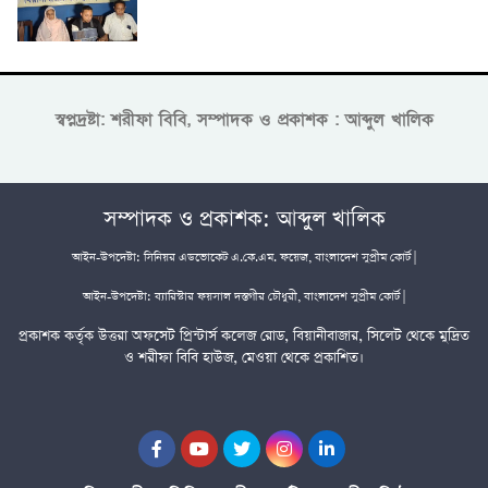
স্বপ্নদ্রষ্টা: শরীফা বিবি, সম্পাদক ও প্রকাশক : আব্দুল খালিক
সম্পাদক ও প্রকাশক: আব্দুল খালিক
আইন-উপদেষ্টা: সিনিয়র এডভোকেট এ.কে.এম. ফয়েজ, বাংলাদেশ সুপ্রীম কোর্ট |
আইন-উপদেষ্টা: ব্যারিস্টার ফয়সাল দস্তগীর চৌধুরী, বাংলাদেশ সুপ্রীম কোর্ট |
প্রকাশক কর্তৃক উত্তরা অফসেট প্রিন্টার্স কলেজ রোড, বিয়ানীবাজার, সিলেট থেকে মুদ্রিত
ও শরীফা বিবি হাউজ, মেওয়া থেকে প্রকাশিত।