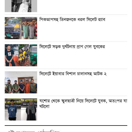
পিকআপসহ তিনজনকে ধরল সিলেট র‌্যাব
সিলেটে সড়ক দুর্ঘটনায় প্রাণ গেল যুবকের
সিলেটে ইয়াবার বিশাল চালানসহ আটক ২
যশোর থেকে স্কুলছাত্রী নিয়ে সিলেটে যুবক, অতঃপর যা
ঘটলো