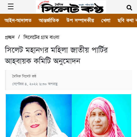
আইন-আদালত
আন্তর্জাতিক
উপ সম্পাদকীয়
খেলা
ছবি কথা 
/
প্রচ্ছদ
সিলেটের গ্রাম বাংলা
সিলেট মহানগর মহিলা জাতীয় পার্টির
আহবায়ক কমিটি অনুমোদন
দৈনিক সিলেট কন্ঠ
সেপ্টেম্বর ৪, ২০২২ ৬:৩০ অপরাহ্ণ