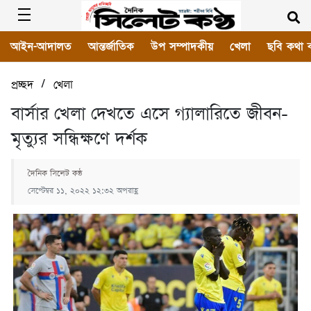
আইন-আদালত
আন্তর্জাতিক
উপ সম্পাদকীয়
খেলা
ছবি কথা 
/
প্রচ্ছদ
খেলা
বার্সার খেলা দেখতে এসে গ্যালারিতে জীবন-
মৃত্যুর সন্ধিক্ষণে দর্শক
দৈনিক সিলেট কন্ঠ
সেপ্টেম্বর ১১, ২০২২ ১২:৩২ অপরাহ্ণ