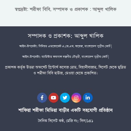
স্বপ্নদ্রষ্টা: শরীফা বিবি, সম্পাদক ও প্রকাশক : আব্দুল খালিক
সম্পাদক ও প্রকাশক: আব্দুল খালিক
আইন-উপদেষ্টা: সিনিয়র এডভোকেট এ.কে.এম. ফয়েজ, বাংলাদেশ সুপ্রীম কোর্ট |
আইন-উপদেষ্টা: ব্যারিস্টার ফয়সাল দস্তগীর চৌধুরী, বাংলাদেশ সুপ্রীম কোর্ট |
প্রকাশক কর্তৃক উত্তরা অফসেট প্রিন্টার্স কলেজ রোড, বিয়ানীবাজার, সিলেট থেকে মুদ্রিত
ও শরীফা বিবি হাউজ, মেওয়া থেকে প্রকাশিত।
শাফিয়া শরীফা মিডিয়া বাড়ীর একটি সহযোগী প্রতিষ্ঠান
দৈনিক সিলেট কণ্ঠ, রেজি নং: সিল/১৪১