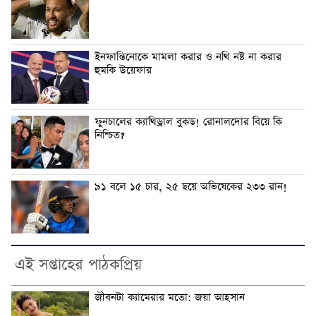
ইনফান্তিনোকে মামলা করার ও নথি নষ্ট না করার
হুমকি উয়েফার
ফুনচালের ক্যাথিড্রাল বুকড! রোনালদোর বিয়ে কি
নিশ্চিত?
৯১ বলে ১৫ চার, ২৫ ছয়ে অভিষেকের ২৩৩ রান!
এই সপ্তাহের পাঠকপ্রিয়
জীবনটা ক্যামেরার মতো: জয়া আহসান