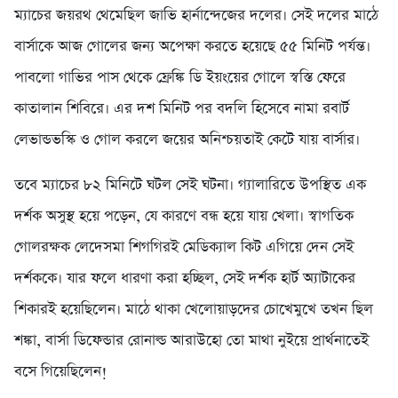
ম্যাচের জয়রথ থেমেছিল জাভি হার্নান্দেজের দলের। সেই দলের মাঠে
বার্সাকে আজ গোলের জন্য অপেক্ষা করতে হয়েছে ৫৫ মিনিট পর্যন্ত।
পাবলো গাভির পাস থেকে ফ্রেঙ্কি ডি ইয়ংয়ের গোলে স্বস্তি ফেরে
কাতালান শিবিরে। এর দশ মিনিট পর বদলি হিসেবে নামা রবার্ট
লেভান্ডভস্কি ও গোল করলে জয়ের অনিশ্চয়তাই কেটে যায় বার্সার।
তবে ম্যাচের ৮২ মিনিটে ঘটল সেই ঘটনা। গ্যালারিতে উপস্থিত এক
দর্শক অসুস্থ হয়ে পড়েন, যে কারণে বন্ধ হয়ে যায় খেলা। স্বাগতিক
গোলরক্ষক লেদেসমা শিগগিরই মেডিক্যাল কিট এগিয়ে দেন সেই
দর্শককে। যার ফলে ধারণা করা হচ্ছিল, সেই দর্শক হার্ট অ্যাটাকের
শিকারই হয়েছিলেন। মাঠে থাকা খেলোয়াড়দের চোখেমুখে তখন ছিল
শঙ্কা, বার্সা ডিফেন্ডার রোনাল্ড আরাউহো তো মাথা নুইয়ে প্রার্থনাতেই
বসে গিয়েছিলেন!