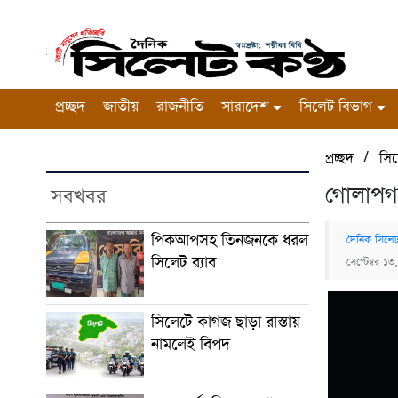
প্রচ্ছদ
জাতীয়
রাজনীতি
সারাদেশ
সিলেট বিভাগ
/
প্রচ্ছদ
সিল
গোলাপগঞ
সবখবর
পিকআপসহ তিনজনকে ধরল
দৈনিক সিলেট
সিলেট র‌্যাব
সেপ্টেম্বর 
সিলেটে কাগজ ছাড়া রাস্তায়
নামলেই বিপদ