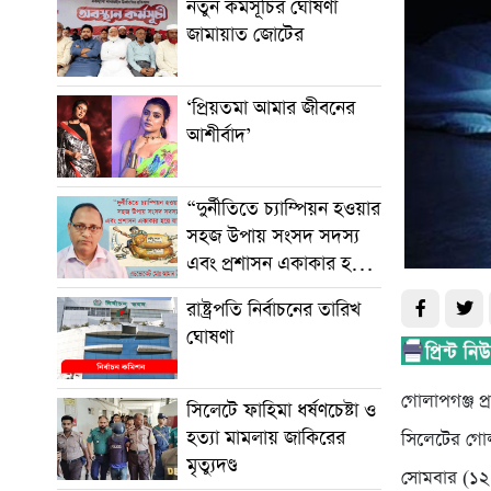
নতুন কর্মসূচির ঘোষণা
জামায়াত জোটের
‘প্রিয়তমা আমার জীবনের
আশীর্বাদ’
“দুর্নীতিতে চ্যাম্পিয়ন হওয়ার
সহজ উপায় সংসদ সদস্য
এবং প্রশাসন একাকার হয়ে
যাওয়া”
রাষ্ট্রপতি নির্বাচনের তারিখ
ঘোষণা
গোলাপগঞ্জ প্
সিলেটে ফাহিমা ধর্ষণচেষ্টা ও
হত্যা মামলায় জাকিরের
সিলেটের গোল
মৃত্যুদণ্ড
সোমবার (১২ 