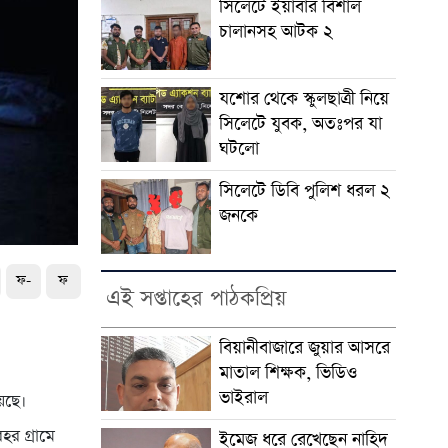
সিলেটে ইয়াবার বিশাল
চালানসহ আটক ২
যশোর থেকে স্কুলছাত্রী নিয়ে
সিলেটে যুবক, অতঃপর যা
ঘটলো
সিলেটে ডিবি পুলিশ ধরল ২
জনকে
ফ-
ফ
এই সপ্তাহের পাঠকপ্রিয়
বিয়ানীবাজারে জুয়ার আসরে
মাতাল শিক্ষক, ভিডিও
ভাইরাল
েছে।
র গ্রামে
ইমেজ ধরে রেখেছেন নাহিদ