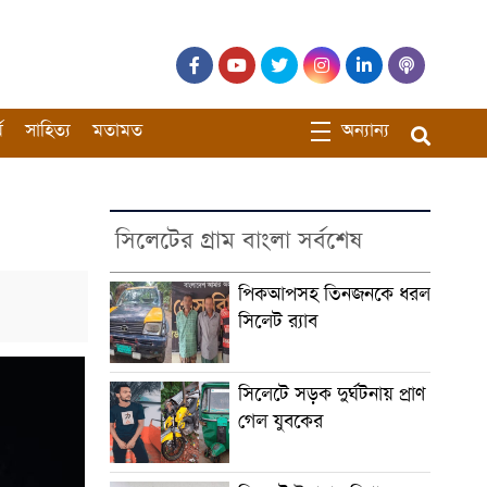
ম
সাহিত্য
মতামত
অন্যান্য
সিলেটের গ্রাম বাংলা সর্বশেষ
পিকআপসহ তিনজনকে ধরল
সিলেট র‌্যাব
সিলেটে সড়ক দুর্ঘটনায় প্রাণ
গেল যুবকের