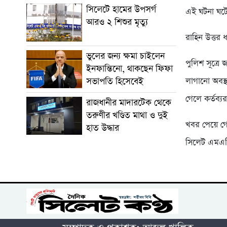
সিলেটে হামের উপসর্গ
এই ঘটনা ঘট
আরও ২ শিশুর মৃত্যু
রাহিন উত্তর ধ
ভুলের জন্য ক্ষমা চাইলেন
পুলিশ সূত্র
ইনফান্তিনো, থাকছেন ফিফা
সভাপতি হিসেবেই
লাগানো অবস্থ
গেলে কর্তব্
রাজধানীর মাদারটেক থেকে
তরুণীর খণ্ডিত মাথা ও দুই
খবর পেয়ে গো
হাত উদ্ধার
সিলেট এমএজ