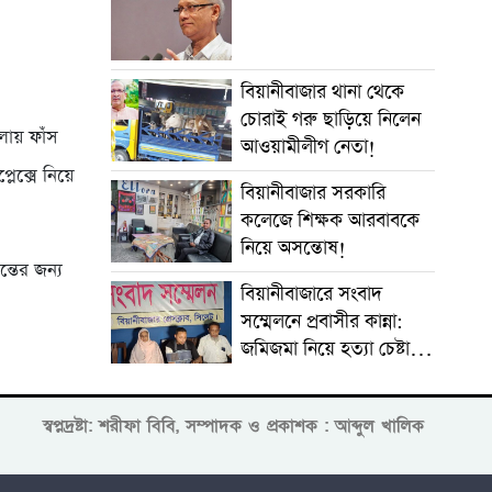
বিয়ানীবাজার থানা থেকে
চোরাই গরু ছাড়িয়ে নিলেন
লায় ফাঁস
আওয়ামীলীগ নেতা!
লেক্সে নিয়ে
বিয়ানীবাজার সরকারি
কলেজে শিক্ষক আরবাবকে
নিয়ে অসন্তোষ!
্তের জন্য
বিয়ানীবাজারে সংবাদ
সম্মেলনে প্রবাসীর কান্না:
জমিজমা নিয়ে হত্যা চেষ্টার
অভিযোগ
স্বপ্নদ্রষ্টা: শরীফা বিবি, সম্পাদক ও প্রকাশক : আব্দুল খালিক