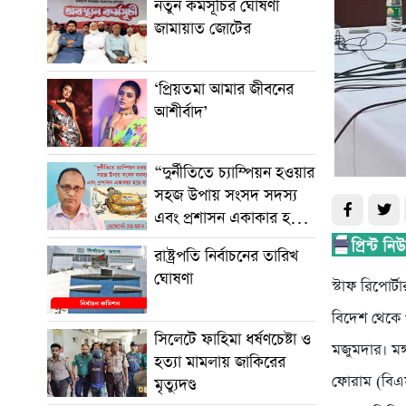
নতুন কর্মসূচির ঘোষণা
জামায়াত জোটের
‘প্রিয়তমা আমার জীবনের
আশীর্বাদ’
“দুর্নীতিতে চ্যাম্পিয়ন হওয়ার
সহজ উপায় সংসদ সদস্য
এবং প্রশাসন একাকার হয়ে
যাওয়া”
রাষ্ট্রপতি নির্বাচনের তারিখ
ঘোষণা
স্টাফ রিপোর্টা
বিদেশ থেকে গ
সিলেটে ফাহিমা ধর্ষণচেষ্টা ও
মজুমদার। মঙ্
হত্যা মামলায় জাকিরের
ফোরাম (বিএ
মৃত্যুদণ্ড