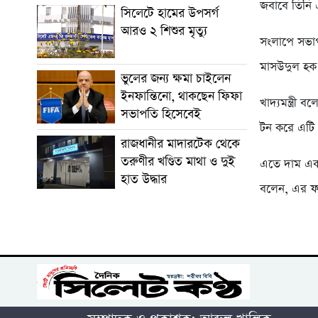
জবাবে তিনি
সিলেটে হামের উপসর্গ
আরও ২ শিশুর মৃত্যু
সংলাপে সভা
মাসউদুল হক।
ভুলের জন্য ক্ষমা চাইলেন
ইনফান্তিনো, থাকছেন ফিফা
খাদ্যমন্ত্রী
সভাপতি হিসেবেই
টন করে এটি 
রাজধানীর মাদারটেক থেকে
তরুণীর খণ্ডিত মাথা ও দুই
এতে দাম একটু
হাত উদ্ধার
বলেন, এর ফ