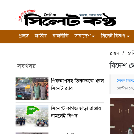
প্রচ্ছদ
জাতীয়
রাজনীতি
সারাদেশ
সিলেট বিভাগ
/
প্রচ্ছদ
ব্র
বিদেশ থে
সবখবর
পিকআপসহ তিনজনকে ধরল
দৈনিক সিলেট
সিলেট র‌্যাব
সেপ্টেম্বর 
সিলেটে কাগজ ছাড়া রাস্তায়
নামলেই বিপদ