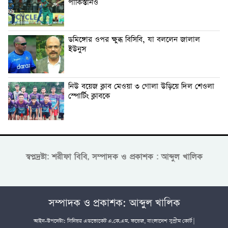
পাকিস্তানও
ডমিঙ্গোর ওপর ক্ষুব্ধ বিসিবি, যা বললেন জালাল
ইউনুস
নিউ বয়েজ ক্লাব মেওয়া ৩ গোলা উড়িয়ে দিল শেওলা
স্পোর্টিং ক্লাবকে
স্বপ্নদ্রষ্টা: শরীফা বিবি, সম্পাদক ও প্রকাশক : আব্দুল খালিক
সম্পাদক ও প্রকাশক: আব্দুল খালিক
আইন-উপদেষ্টা: সিনিয়র এডভোকেট এ.কে.এম. ফয়েজ, বাংলাদেশ সুপ্রীম কোর্ট |