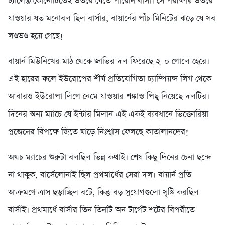
চ্যালেঞ্জ কোনোটিতেই উতরে যেতে পারেনি বার্সা। সে পরীক্ষায় উতরে
যাওয়ার যত মনোবল ছিল বার্সার, বায়ার্নের পাঁচ মিনিটের ঝড়ে যে সব
লণ্ডভণ্ড হয়ে গেছে!
বায়ার্ন মিউনিখের মাঠ থেকে জাভির দল ফিরেছে ২-০ গোলে হেরে।
এই হারের ফলে ইউরোপের শীর্ষ প্রতিযোগিতা চ্যাম্পিয়ন্স লিগ থেকে
আবারও ইউরোপা লিগে নেমে যাওয়ার শঙ্কাও পিছু নিয়েছে দলটির।
দিনের অন্য ম্যাচে যে ইন্টার মিলান এই একই ব্যবধানে ভিক্তোরিয়া
প্লজেনের বিপক্ষে জিতে ঘাড়ে নিঃশ্বাস ফেলছে কাতালানদের!
অথচ ম্যাচের শুরুটা বলছিল ভিন্ন কথাই। শেষ কিছু দিনের চেনা ছন্দে
না থাকুক, বার্সেলোনাই ছিল প্রথমার্ধের সেরা দল। বায়ার্ন প্রতি
আক্রমণে ত্রাস ছড়াচ্ছিল বটে, কিন্তু বড় সুযোগগুলো সৃষ্টি করছিল
বার্সাই। প্রথমার্ধে বার্সার তিন তিনটি অন টার্গেট শটের বিপরীতে