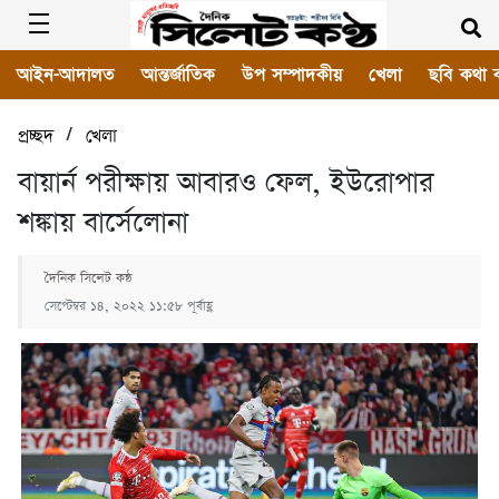
আইন-আদালত
আন্তর্জাতিক
উপ সম্পাদকীয়
খেলা
ছবি কথা 
/
প্রচ্ছদ
খেলা
বায়ার্ন পরীক্ষায় আবারও ফেল, ইউরোপার
শঙ্কায় বার্সেলোনা
দৈনিক সিলেট কন্ঠ
সেপ্টেম্বর ১৪, ২০২২ ১১:৫৮ পূর্বাহ্ণ