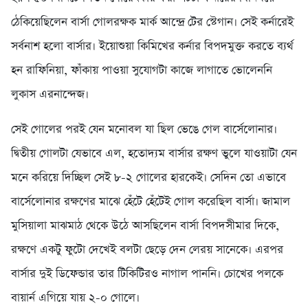
ঠেকিয়েছিলেন বার্সা গোলরক্ষক মার্ক আন্দ্রে টের স্টেগান। সেই কর্নারেই
সর্বনাশ হলো বার্সার। ইয়োশুয়া কিমিখের কর্নার বিপদমুক্ত করতে ব্যর্থ
হন রাফিনিয়া, ফাঁকায় পাওয়া সুযোগটা কাজে লাগাতে ভোলেননি
লুকাস এরনান্দেজ।
সেই গোলের পরই যেন মনোবল যা ছিল ভেঙে গেল বার্সেলোনার।
দ্বিতীয় গোলটা যেভাবে এল, হতোদ্যম বার্সার রক্ষণ ভুলে যাওয়াটা যেন
মনে করিয়ে দিচ্ছিল সেই ৮-২ গোলের হারকেই। সেদিন তো এভাবে
বার্সেলোনার রক্ষণের মাঝে হেঁটে হেঁটেই গোল করেছিল বার্সা। জামাল
মুসিয়ালা মাঝমাঠ থেকে উঠে আসছিলেন বার্সা বিপদসীমার দিকে,
রক্ষণে একটু ফুটো দেখেই বলটা ছেড়ে দেন লেরয় সানেকে। এরপর
বার্সার দুই ডিফেন্ডার তার টিকিটিরও নাগাল পাননি। চোখের পলকে
বায়ার্ন এগিয়ে যায় ২-০ গোলে।