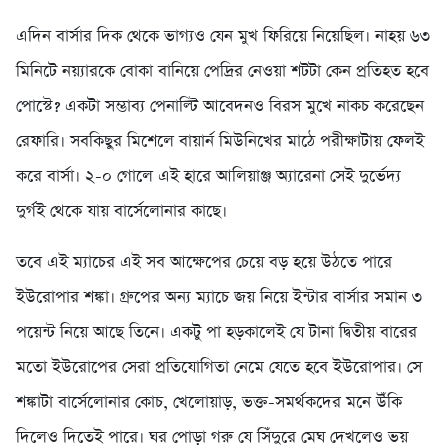
এদিন বার্সার দিক থেকে ভাগ্যও যেন মুখ ফিরিয়ে নিয়েছিল। নাহয় ৬৩
মিনিটে নয়্যারকে বোকা বানিয়ে পেদ্রির নেওয়া শটটা কেন প্রতিহত হবে
পোস্টে? একটা সম্ভাব্য পেনাল্টি আবেদনও বিরস মুখে নাকচ করেছেন
রেফারি। সবকিছুর মিশেলে বায়ার্ন মিউনিখের মাঠে পরীক্ষাটায় ফেলই
করে বার্সা। ২-০ গোলে এই হারে আলিয়াঞ্জ অ্যারেনা সেই দুর্ভেদ্য
দুর্গই থেকে যায় বার্সেলোনার কাছে।
তবে এই ম্যাচের এই সব আক্ষেপের চেয়ে বড় হয়ে উঠতে পারে
ইউরোপার শঙ্কা। গ্রুপের অন্য ম্যাচে জয় নিয়ে ইন্টার বার্সার সমান ৩
পয়েন্ট নিয়ে আছে তিনে। একটু পা হড়কালেই যে টানা দ্বিতীয় বারের
মতো ইউরোপের সেরা প্রতিযোগিতা নেমে যেতে হবে ইউরোপার। সে
শঙ্কাটা বার্সেলোনার কোচ, খেলোয়াড়, ভক্ত-সমর্থকদের মনে উঁকি
দিলেও দিতেই পারে। ঘর পোড়া গরু যে সিঁদুরে মেঘ দেখলেও ভয়