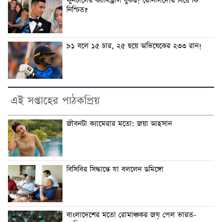
ফুনচালের ক্যাথিড্রাল বুকড! রোনালদোর বিয়ে কি
নিশ্চিত?
৯১ বলে ১৫ চার, ২৫ ছয়ে অভিষেকের ২৩৩ রান!
এই সপ্তাহের পাঠকপ্রিয়
জীবনটা ক্যামেরার মতো: জয়া আহসান
বিসিবির সিদ্ধান্তে যা বললেন ডমিঙ্গো
বাংলাদেশের মতো রোমাঞ্চকর জয় পেল ভারত-