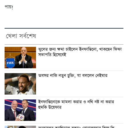
পায়!
খেলা সর্বশেষ
ভুলের জন্য ক্ষমা চাইলেন ইনফান্তিনো, থাকছেন ফিফা
সভাপতি হিসেবেই
অবসর নাকি নতুন চুক্তি, যা বললেন নেইমার
ইনফান্তিনোকে মামলা করার ও নথি নষ্ট না করার
হুমকি উয়েফার