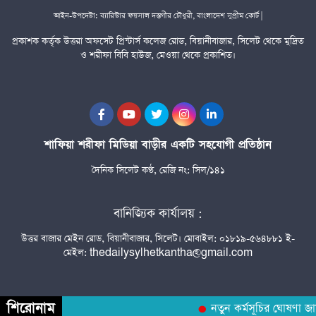
আইন-উপদেষ্টা: ব্যারিস্টার ফয়সাল দস্তগীর চৌধুরী, বাংলাদেশ সুপ্রীম কোর্ট |
প্রকাশক কর্তৃক উত্তরা অফসেট প্রিন্টার্স কলেজ রোড, বিয়ানীবাজার, সিলেট থেকে মুদ্রিত
ও শরীফা বিবি হাউজ, মেওয়া থেকে প্রকাশিত।
শাফিয়া শরীফা মিডিয়া বাড়ীর একটি সহযোগী প্রতিষ্ঠান
দৈনিক সিলেট কণ্ঠ, রেজি নং: সিল/১৪১
বানিজ্যিক কার্যালয় :
উত্তর বাজার মেইন রোড, বিয়ানীবাজার, সিলেট। মোবাইল: ০১৮১৯-৫৬৪৮৮১ ই-
মেইল: thedailysylhetkantha@gmail.com
শিরোনাম
নতুন কর্মসূচির ঘোষণা জাম