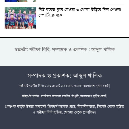
নিউ বয়েজ ক্লাব মেওয়া ৩ গোলা উড়িয়ে দিল শেওলা
স্পোর্টিং ক্লাবকে
স্বপ্নদ্রষ্টা: শরীফা বিবি, সম্পাদক ও প্রকাশক : আব্দুল খালিক
সম্পাদক ও প্রকাশক: আব্দুল খালিক
আইন-উপদেষ্টা: সিনিয়র এডভোকেট এ.কে.এম. ফয়েজ, বাংলাদেশ সুপ্রীম কোর্ট |
আইন-উপদেষ্টা: ব্যারিস্টার ফয়সাল দস্তগীর চৌধুরী, বাংলাদেশ সুপ্রীম কোর্ট |
প্রকাশক কর্তৃক উত্তরা অফসেট প্রিন্টার্স কলেজ রোড, বিয়ানীবাজার, সিলেট থেকে মুদ্রিত
ও শরীফা বিবি হাউজ, মেওয়া থেকে প্রকাশিত।