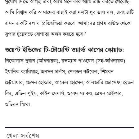
সুযোগ দিতে আগ্রহী এবং আমি মনে করি আমি এটি করতে পেরেছি।
আমি বিশ্বাস করি আমাদের বাছাই করা দলটা খুব ভাল দল, এবং এটি
এমন একটি দল যা প্রতিদ্বন্দ্বিতা করবে। আমাদের প্রথম রাউন্ড থেকে
সুপার টুয়েলভে যোগ্যতা অর্জন করতে হবে।’
ওয়েস্ট ইন্ডিজের টি-টোয়েন্টি ওয়ার্ল্ড কাপের স্কোয়াড
:
নিকোলাস পুরান (অধিনায়ক), রভম্যান পাওয়েল (সহ-অধিনায়ক)
ইয়ানিক ক্যারিয়াহ, জনসন চার্লস, শেলডন কটরেল, শিমরন
হেটমায়ার, জেসন হোল্ডার, আকেল হোসেন, আলজারি জোসেফ, ব্রেন্ডন
কিং, এভিন লুইস, কাইল মেয়ার্স, ওবেদ ম্যাকয়, রেমন রেইফার,
ওডিয়ন স্মিথ।
খেলা সর্বশেষ