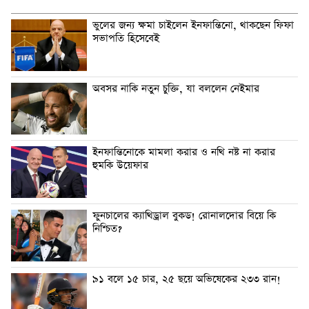
ভুলের জন্য ক্ষমা চাইলেন ইনফান্তিনো, থাকছেন ফিফা
সভাপতি হিসেবেই
অবসর নাকি নতুন চুক্তি, যা বললেন নেইমার
ইনফান্তিনোকে মামলা করার ও নথি নষ্ট না করার
হুমকি উয়েফার
ফুনচালের ক্যাথিড্রাল বুকড! রোনালদোর বিয়ে কি
নিশ্চিত?
৯১ বলে ১৫ চার, ২৫ ছয়ে অভিষেকের ২৩৩ রান!