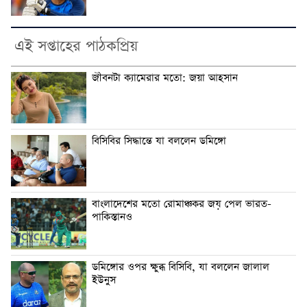
এই সপ্তাহের পাঠকপ্রিয়
জীবনটা ক্যামেরার মতো: জয়া আহসান
বিসিবির সিদ্ধান্তে যা বললেন ডমিঙ্গো
বাংলাদেশের মতো রোমাঞ্চকর জয় পেল ভারত-
পাকিস্তানও
ডমিঙ্গোর ওপর ক্ষুব্ধ বিসিবি, যা বললেন জালাল
ইউনুস