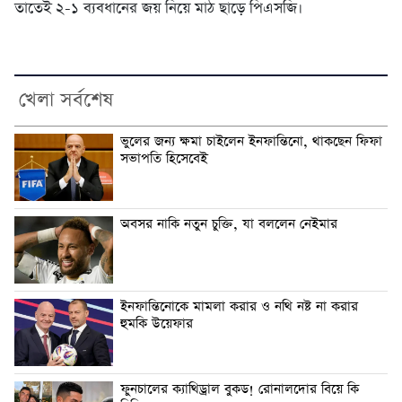
তাতেই ২-১ ব্যবধানের জয় নিয়ে মাঠ ছাড়ে পিএসজি।
খেলা সর্বশেষ
ভুলের জন্য ক্ষমা চাইলেন ইনফান্তিনো, থাকছেন ফিফা
সভাপতি হিসেবেই
অবসর নাকি নতুন চুক্তি, যা বললেন নেইমার
ইনফান্তিনোকে মামলা করার ও নথি নষ্ট না করার
হুমকি উয়েফার
ফুনচালের ক্যাথিড্রাল বুকড! রোনালদোর বিয়ে কি