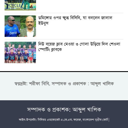
ডমিঙ্গোর ওপর ক্ষুব্ধ বিসিবি, যা বললেন জালাল
ইউনুস
নিউ বয়েজ ক্লাব মেওয়া ৩ গোলা উড়িয়ে দিল শেওলা
স্পোর্টিং ক্লাবকে
স্বপ্নদ্রষ্টা: শরীফা বিবি, সম্পাদক ও প্রকাশক : আব্দুল খালিক
সম্পাদক ও প্রকাশক: আব্দুল খালিক
আইন-উপদেষ্টা: সিনিয়র এডভোকেট এ.কে.এম. ফয়েজ, বাংলাদেশ সুপ্রীম কোর্ট |