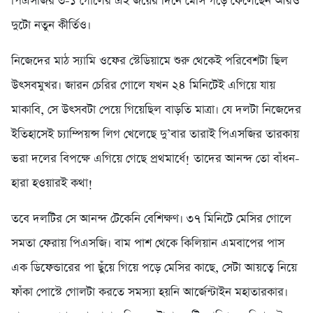
পিএসজির ৩-১ গোলের এই জয়ের দিনে মেসি গড়ে ফেলেছেন আরও
দুটো নতুন কীর্তিও।
নিজেদের মাঠ স্যামি ওফের স্টেডিয়ামে শুরু থেকেই পরিবেশটা ছিল
উৎসবমুখর। জারন চেরির গোলে যখন ২৪ মিনিটেই এগিয়ে যায়
মাকাবি, সে উৎসবটা পেয়ে গিয়েছিল বাড়তি মাত্রা। যে দলটা নিজেদের
ইতিহাসেই চ্যাম্পিয়ন্স লিগ খেলেছে দু’বার তারাই পিএসজির তারকায়
ভরা দলের বিপক্ষে এগিয়ে গেছে প্রথমার্ধে! তাদের আনন্দ তো বাঁধন-
হারা হওয়ারই কথা!
তবে দলটির সে আনন্দ টেকেনি বেশিক্ষণ। ৩৭ মিনিটে মেসির গোলে
সমতা ফেরায় পিএসজি। বাম পাশ থেকে কিলিয়ান এমবাপের পাস
এক ডিফেন্ডারের পা ছুঁয়ে গিয়ে পড়ে মেসির কাছে, সেটা আয়ত্বে নিয়ে
ফাঁকা পোস্টে গোলটা করতে সমস্যা হয়নি আর্জেন্টাইন মহাতারকার।