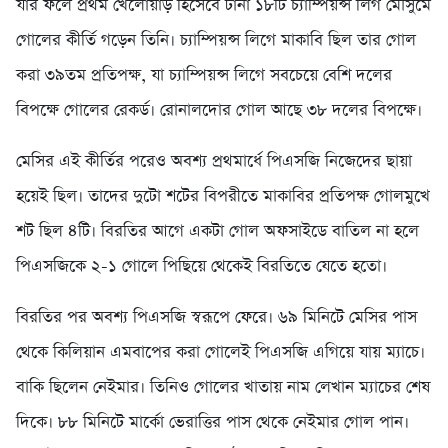
যার ফলে প্রথম খেলোয়াড় হিসেবে টানা ১৮টি চ্যাম্পিয়ন্স লিগ মৌসুমে
গোলের কীর্তি গড়েন তিনি। চ্যাম্পিয়ন্স লিগে মাকাবি ছিল তার গোল
করা ৩৯তম প্রতিপক্ষ, যা চ্যাম্পিয়ন্স লিগে সবচেয়ে বেশি দলের
বিপক্ষে গোলের রেকর্ড। রোনালদোর গোল আছে ৩৮ দলের বিপক্ষে।
মেসির এই কীর্তির পরেও অবশ্য প্রথমার্ধে পিএসজি নিজেদের ছায়া
হয়েই ছিল। তাদের দুটো শটের বিপরীতে মাকাবির প্রতিপক্ষ গোলমুখে
শট ছিল ৪টি। বিরতির আগে একটা গোল অফসাইডে বাতিল না হলে
পিএসজিকে ২-১ গোলে পিছিয়ে থেকেই বিরতিতে যেতে হতো।
বিরতির পর অবশ্য পিএসজি স্বরূপে ফেরে। ৬৯ মিনিটে মেসির পাস
থেকে কিলিয়ান এমবাপের করা গোলেই পিএসজি এগিয়ে যায় ম্যাচে।
বাকি ছিলেন নেইমার। তিনিও গোলের খাতায় নাম লেখান ম্যাচের শেষ
দিকে। ৮৮ মিনিটে মার্কো ভেরাত্তির পাস থেকে নেইমার গোল পান।