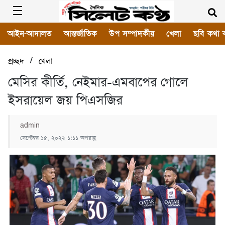
আইন-আদালত
আন্তর্জাতিক
উপ সম্পাদকীয়
খেলা
ছবি কথা 
/
প্রচ্ছদ
খেলা
মেসির কীর্তি, নেইমার-এমবাপের গোলে
ইসরায়েল জয় পিএসজির
admin
সেপ্টেম্বর ১৫, ২০২২ ১:১১ অপরাহ্ণ