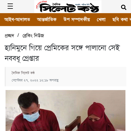
আইন-আদালত
আন্তর্জাতিক
উপ সম্পাদকীয়
খেলা
ছবি কথা 
/
প্রচ্ছদ
ব্রেকিং নিউজ
হানিমুনে গিয়ে প্রেমিকের সঙ্গে পালানো সেই
নববধূ গ্রেপ্তার
দৈনিক সিলেট কন্ঠ
সেপ্টেম্বর ২৭, ২০২২ ১২:১৮ অপরাহ্ণ