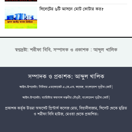
সিলেটের ৬টি আসনে মোট ভোটার কত?
স্বপ্নদ্রষ্টা: শরীফা বিবি, সম্পাদক ও প্রকাশক : আব্দুল খালিক
সম্পাদক ও প্রকাশক: আব্দুল খালিক
আইন-উপদেষ্টা: সিনিয়র এডভোকেট এ.কে.এম. ফয়েজ, বাংলাদেশ সুপ্রীম কোর্ট |
আইন-উপদেষ্টা: ব্যারিস্টার ফয়সাল দস্তগীর চৌধুরী, বাংলাদেশ সুপ্রীম কোর্ট |
প্রকাশক কর্তৃক উত্তরা অফসেট প্রিন্টার্স কলেজ রোড, বিয়ানীবাজার, সিলেট থেকে মুদ্রিত
ও শরীফা বিবি হাউজ, মেওয়া থেকে প্রকাশিত।