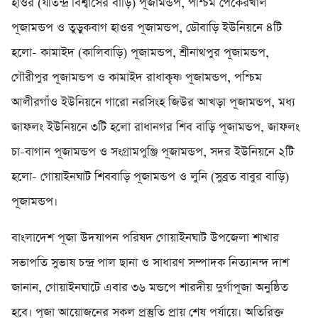
হাওর (যতিন্দ্র বিশ্বাসের বাড়ি) পূজামন্ডপ, পশ্চিম পেকেরখাল
পূজামন্ডপ ও তুড়ুকবাগ হাওর পূজামন্ডপ, ডৌবাড়ি ইউনিয়নে ৪টি
হলো- কামাইদ (কালিবাড়ি) পূজামন্ডপ, শ্রীনাথপুর পূজামন্ডপ,
গৌরীপুর পূজামন্ডপ ও কামাইদ রাধাকৃষ্ণ পূজামন্ডপ, পশ্চিম
আলীরগাঁও ইউনিয়নে গারো নরসিংহ জিউর আখড়া পূজামন্ডপ, মধ্য
জাফলং ইউনিয়নে ৩টি হলো রাধানগর শিব বাড়ি পূজামন্ডপ, জাফলং
চা-বাগান পূজামন্ডপ ও সংগ্রামপুঞ্জি পূজামন্ডপ, সদর ইউনিয়নে ২টি
হলো- গোয়াইনঘাট শিববাড়ি পূজামন্ডপ ও লুনি (সুব্রত বাবুর বাড়ি)
পূজামন্ডপ।
বাংলাদেশ পূজা উদযাপন পরিষদ গোয়াইনঘাট উপজেলা শাখার
সভাপতি সুভাষ চন্দ্র পাল ছানা ও সাধারণ সম্পাদক নিত্যানন্দ দাশ
জানান, গোয়াইনঘাটে এবার ৩৬ মন্ডপে শারদীয় দুর্গাপূজা অনুষ্ঠিত
হবে। পূজা আয়োজনের সকল প্রস্তুতি প্রায় শেষ পর্যায়ে। অতিরিক্ত