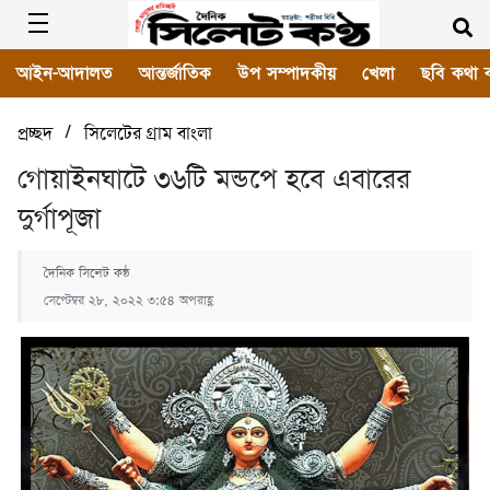
আইন-আদালত
আন্তর্জাতিক
উপ সম্পাদকীয়
খেলা
ছবি কথা 
/
প্রচ্ছদ
সিলেটের গ্রাম বাংলা
গোয়াইনঘাটে ৩৬টি মন্ডপে হবে এবারের
দুর্গাপূজা
দৈনিক সিলেট কন্ঠ
সেপ্টেম্বর ২৮, ২০২২ ৩:৫৪ অপরাহ্ণ