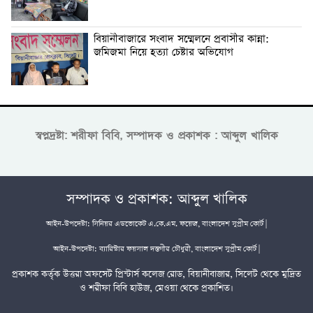
বিয়ানীবাজারে সংবাদ সম্মেলনে প্রবাসীর কান্না:
জমিজমা নিয়ে হত্যা চেষ্টার অভিযোগ
স্বপ্নদ্রষ্টা: শরীফা বিবি, সম্পাদক ও প্রকাশক : আব্দুল খালিক
সম্পাদক ও প্রকাশক: আব্দুল খালিক
আইন-উপদেষ্টা: সিনিয়র এডভোকেট এ.কে.এম. ফয়েজ, বাংলাদেশ সুপ্রীম কোর্ট |
আইন-উপদেষ্টা: ব্যারিস্টার ফয়সাল দস্তগীর চৌধুরী, বাংলাদেশ সুপ্রীম কোর্ট |
প্রকাশক কর্তৃক উত্তরা অফসেট প্রিন্টার্স কলেজ রোড, বিয়ানীবাজার, সিলেট থেকে মুদ্রিত
ও শরীফা বিবি হাউজ, মেওয়া থেকে প্রকাশিত।