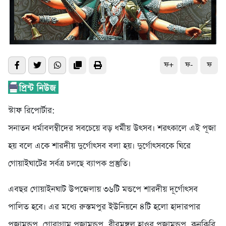
ফ+
ফ-
ফ
স্টাফ রিপোর্টার:
সনাতন ধর্মাবলম্বীদের সবচেয়ে বড় ধর্মীয় উৎসব। শরৎকালে এই পূজা
হয় বলে একে শারদীয় দুর্গোৎসব বলা হয়। দুর্গোৎসবকে ঘিরে
গোয়াইঘাটের সর্বত্র চলছে ব্যাপক প্রস্তুতি।
এবছর গোয়াইনঘাট উপজেলায় ৩৬টি মন্ডপে শারদীয় দূর্গোৎসব
পালিত হবে। এর মধ্যে রুস্তমপুর ইউনিয়নে ৪টি হলো হাদারপার
পূজামন্ডপ, গোরাগ্রাম পূজামন্ডপ, বীরমঙ্গল হাওর পূজামন্ডপ, কুনকিরি