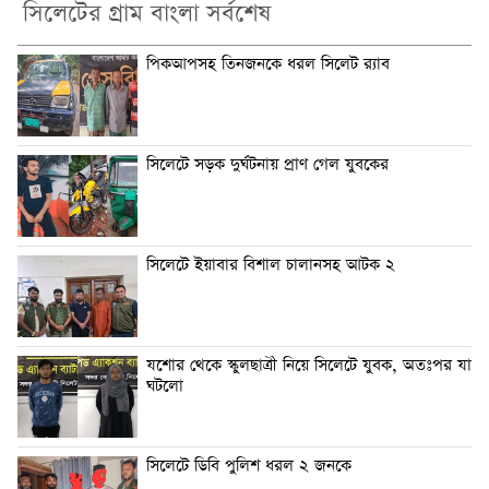
সিলেটের গ্রাম বাংলা সর্বশেষ
পিকআপসহ তিনজনকে ধরল সিলেট র‌্যাব
সিলেটে সড়ক দুর্ঘটনায় প্রাণ গেল যুবকের
সিলেটে ইয়াবার বিশাল চালানসহ আটক ২
যশোর থেকে স্কুলছাত্রী নিয়ে সিলেটে যুবক, অতঃপর যা
ঘটলো
সিলেটে ডিবি পুলিশ ধরল ২ জনকে