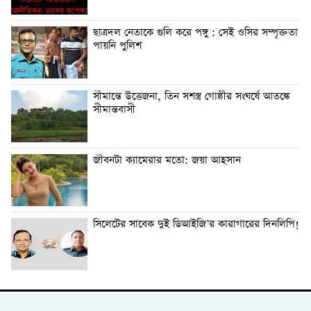
ছাত্রদল নেতাকে গুলি করে পঙ্গু : সেই ওসির সম্পৃক্ততা
পায়নি পুলিশ
সীমান্তে উত্তেজনা, তিন সশস্ত্র গোষ্ঠীর সংঘর্ষে আতঙ্কে
সীমান্তবাসী
জীবনটা ক্যামেরার মতো: জয়া আহসান
সিলেটের সাবেক দুই ডিআইজি’র কারাগারের দিনলিপি!