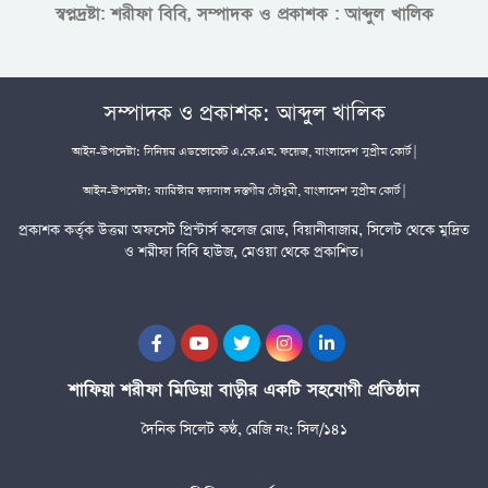
স্বপ্নদ্রষ্টা: শরীফা বিবি, সম্পাদক ও প্রকাশক : আব্দুল খালিক
সম্পাদক ও প্রকাশক: আব্দুল খালিক
আইন-উপদেষ্টা: সিনিয়র এডভোকেট এ.কে.এম. ফয়েজ, বাংলাদেশ সুপ্রীম কোর্ট |
আইন-উপদেষ্টা: ব্যারিস্টার ফয়সাল দস্তগীর চৌধুরী, বাংলাদেশ সুপ্রীম কোর্ট |
প্রকাশক কর্তৃক উত্তরা অফসেট প্রিন্টার্স কলেজ রোড, বিয়ানীবাজার, সিলেট থেকে মুদ্রিত
ও শরীফা বিবি হাউজ, মেওয়া থেকে প্রকাশিত।
শাফিয়া শরীফা মিডিয়া বাড়ীর একটি সহযোগী প্রতিষ্ঠান
দৈনিক সিলেট কণ্ঠ, রেজি নং: সিল/১৪১