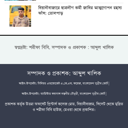
বিয়ানীবাজারে ছাত্রলীগ কর্মী জাবির আত্মগোপন রহস্য
ফাঁস: তোলপাড়
স্বপ্নদ্রষ্টা: শরীফা বিবি, সম্পাদক ও প্রকাশক : আব্দুল খালিক
সম্পাদক ও প্রকাশক: আব্দুল খালিক
আইন-উপদেষ্টা: সিনিয়র এডভোকেট এ.কে.এম. ফয়েজ, বাংলাদেশ সুপ্রীম কোর্ট |
আইন-উপদেষ্টা: ব্যারিস্টার ফয়সাল দস্তগীর চৌধুরী, বাংলাদেশ সুপ্রীম কোর্ট |
প্রকাশক কর্তৃক উত্তরা অফসেট প্রিন্টার্স কলেজ রোড, বিয়ানীবাজার, সিলেট থেকে মুদ্রিত
ও শরীফা বিবি হাউজ, মেওয়া থেকে প্রকাশিত।