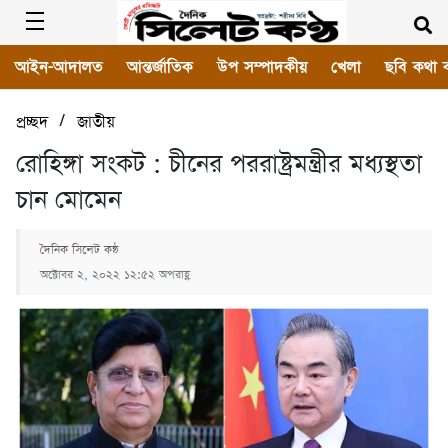
আইন-আদালত
আন্তর্জাতিক
উপ সম্পাদকীয়
খেলা
ছবি কথা 
/
প্রচ্ছদ
জাতীয়
রোহিঙ্গা সংকট : চীনের পররাষ্ট্রমন্ত্রীর মধ্যস্থতা
চান মোমেন
দৈনিক সিলেট কন্ঠ
অক্টোবর ২, ২০২২ ১২:৫২ অপরাহ্ণ