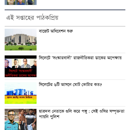
এই সপ্তাহের পাঠকপ্রিয়
বাজেট অধিবেশন শুরু
সিলেটে ‘সংস্কারবাদী’ রাজনীতিকরা ডাকের অপেক্ষায়
সিলেটের ৬টি আসনে মোট ভোটার কত?
ছাত্রদল নেতাকে গুলি করে পঙ্গু : সেই ওসির সম্পৃক্ততা
পায়নি পুলিশ