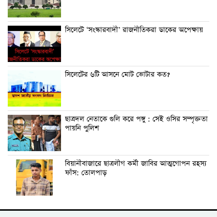
সিলেটে ‘সংস্কারবাদী’ রাজনীতিকরা ডাকের অপেক্ষায়
সিলেটের ৬টি আসনে মোট ভোটার কত?
ছাত্রদল নেতাকে গুলি করে পঙ্গু : সেই ওসির সম্পৃক্ততা
পায়নি পুলিশ
বিয়ানীবাজারে ছাত্রলীগ কর্মী জাবির আত্মগোপন রহস্য
ফাঁস: তোলপাড়