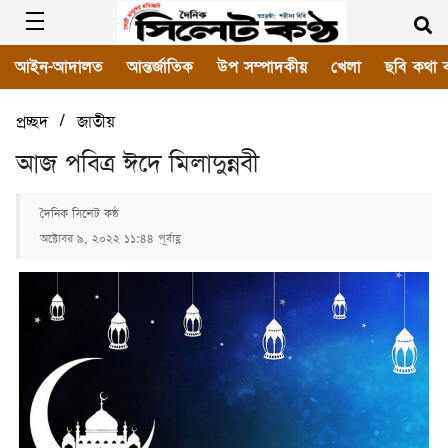
আইন-আদালত
আন্তর্জাতিক
উপ সম্পাদকীয়
খেলা
ছবি কথা 
/
প্রচ্ছদ
জাতীয়
আজ পবিত্র ঈদে মিলাদুন্নবী
দৈনিক সিলেট কন্ঠ
অক্টোবর ৯, ২০২২ ১১:৪৪ পূর্বাহ্ণ