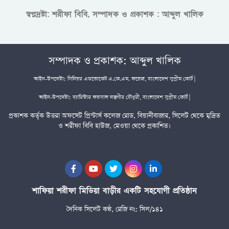
স্বপ্নদ্রষ্টা: শরীফা বিবি, সম্পাদক ও প্রকাশক : আব্দুল খালিক
সম্পাদক ও প্রকাশক: আব্দুল খালিক
আইন-উপদেষ্টা: সিনিয়র এডভোকেট এ.কে.এম. ফয়েজ, বাংলাদেশ সুপ্রীম কোর্ট |
আইন-উপদেষ্টা: ব্যারিস্টার ফয়সাল দস্তগীর চৌধুরী, বাংলাদেশ সুপ্রীম কোর্ট |
প্রকাশক কর্তৃক উত্তরা অফসেট প্রিন্টার্স কলেজ রোড, বিয়ানীবাজার, সিলেট থেকে মুদ্রিত
ও শরীফা বিবি হাউজ, মেওয়া থেকে প্রকাশিত।
শাফিয়া শরীফা মিডিয়া বাড়ীর একটি সহযোগী প্রতিষ্ঠান
দৈনিক সিলেট কণ্ঠ, রেজি নং: সিল/১৪১