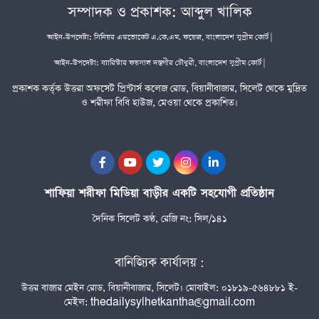
সম্পাদক ও প্রকাশক: আব্দুল খালিক
আইন-উপদেষ্টা: সিনিয়র এডভোকেট এ.কে.এম. ফয়েজ, বাংলাদেশ সুপ্রীম কোর্ট |
আইন-উপদেষ্টা: ব্যারিস্টার ফয়সাল দস্তগীর চৌধুরী, বাংলাদেশ সুপ্রীম কোর্ট |
প্রকাশক কর্তৃক উত্তরা অফসেট প্রিন্টার্স কলেজ রোড, বিয়ানীবাজার, সিলেট থেকে মুদ্রিত
ও শরীফা বিবি হাউজ, মেওয়া থেকে প্রকাশিত।
শাফিয়া শরীফা মিডিয়া বাড়ীর একটি সহযোগী প্রতিষ্ঠান
দৈনিক সিলেট কণ্ঠ, রেজি নং: সিল/১৪১
বানিজ্যিক কার্যালয় :
উত্তর বাজার মেইন রোড, বিয়ানীবাজার, সিলেট। মোবাইল: ০১৮১৯-৫৬৪৮৮১ ই-
মেইল: thedailysylhetkantha@gmail.com