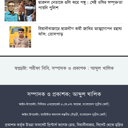
ছাত্রদল নেতাকে গুলি করে পঙ্গু : সেই ওসির সম্পৃক্ততা
পায়নি পুলিশ
বিয়ানীবাজারে ছাত্রলীগ কর্মী জাবির আত্মগোপন রহস্য
ফাঁস: তোলপাড়
স্বপ্নদ্রষ্টা: শরীফা বিবি, সম্পাদক ও প্রকাশক : আব্দুল খালিক
সম্পাদক ও প্রকাশক: আব্দুল খালিক
আইন-উপদেষ্টা: সিনিয়র এডভোকেট এ.কে.এম. ফয়েজ, বাংলাদেশ সুপ্রীম কোর্ট |
আইন-উপদেষ্টা: ব্যারিস্টার ফয়সাল দস্তগীর চৌধুরী, বাংলাদেশ সুপ্রীম কোর্ট |
প্রকাশক কর্তৃক উত্তরা অফসেট প্রিন্টার্স কলেজ রোড, বিয়ানীবাজার, সিলেট থেকে মুদ্রিত