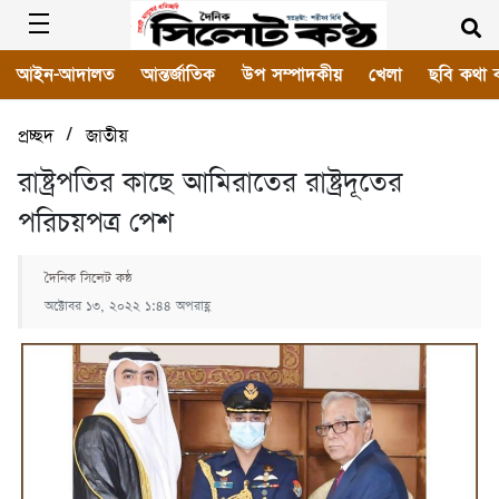
আইন-আদালত
আন্তর্জাতিক
উপ সম্পাদকীয়
খেলা
ছবি কথা 
/
প্রচ্ছদ
জাতীয়
রাষ্ট্রপতির কাছে আমিরাতের রাষ্ট্রদূতের
পরিচয়পত্র পেশ
দৈনিক সিলেট কন্ঠ
অক্টোবর ১৩, ২০২২ ১:৪৪ অপরাহ্ণ