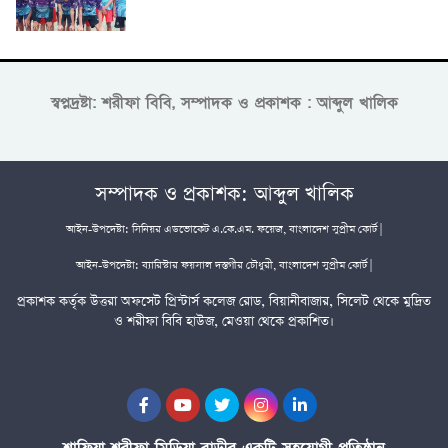
স্বপ্নদ্রষ্টা: শরীফা বিবি, সম্পাদক ও প্রকাশক : আব্দুল খালিক
সম্পাদক ও প্রকাশক: আব্দুল খালিক
আইন-উপদেষ্টা: সিনিয়র এডভোকেট এ.কে.এম. ফয়েজ, বাংলাদেশ সুপ্রীম কোর্ট |
আইন-উপদেষ্টা: ব্যারিস্টার ফয়সাল দস্তগীর চৌধুরী, বাংলাদেশ সুপ্রীম কোর্ট |
প্রকাশক কর্তৃক উত্তরা অফসেট প্রিন্টার্স কলেজ রোড, বিয়ানীবাজার, সিলেট থেকে মুদ্রিত
ও শরীফা বিবি হাউজ, মেওয়া থেকে প্রকাশিত।