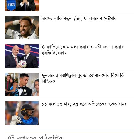
অবসর নাকি নতুন চুক্তি, যা বললেন নেইমার
ইনফান্তিনোকে মামলা করার ও নথি নষ্ট না করার
হুমকি উয়েফার
ফুনচালের ক্যাথিড্রাল বুকড! রোনালদোর বিয়ে কি
নিশ্চিত?
৯১ বলে ১৫ চার, ২৫ ছয়ে অভিষেকের ২৩৩ রান!
এই সপ্তাহের পাঠকপ্রিয়