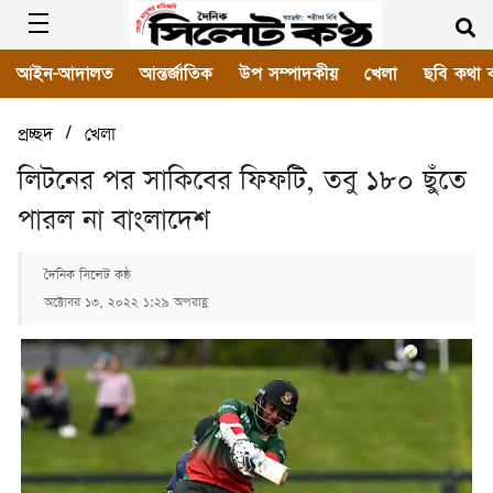
আইন-আদালত
আন্তর্জাতিক
উপ সম্পাদকীয়
খেলা
ছবি কথা 
/
প্রচ্ছদ
খেলা
লিটনের পর সাকিবের ফিফটি, তবু ১৮০ ছুঁতে
পারল না বাংলাদেশ
দৈনিক সিলেট কন্ঠ
অক্টোবর ১৩, ২০২২ ১:২৯ অপরাহ্ণ