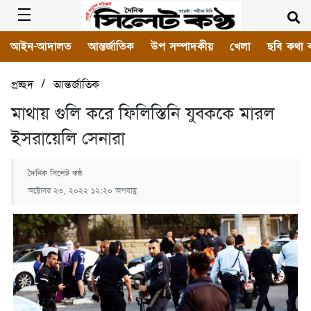
আইন-আদালত
আন্তর্জাতিক
উপ সম্পাদকীয়
খেলা
ছবি কথা 
/
প্রচ্ছদ
আন্তর্জাতিক
মাথায় গুলি করে ফিলিস্তিনি যুবককে মারল
ইসরায়েলি সেনারা
দৈনিক সিলেট কন্ঠ
অক্টোবর ২৩, ২০২২ ১২:২০ অপরাহ্ণ