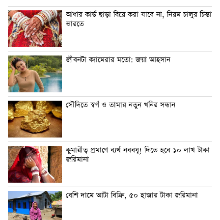
আধার কার্ড ছাড়া বিয়ে করা যাবে না, নিয়ম চালুর চিন্তা
ভারতে
জীবনটা ক্যামেরার মতো: জয়া আহসান
সৌদিতে স্বর্ণ ও তামার নতুন খনির সন্ধান
কুমারীত্ব প্রমাণে ব্যর্থ নববধূ! দিতে হবে ১০ লাখ টাকা
জরিমানা
বেশি দামে আটা বিক্রি, ৫০ হাজার টাকা জরিমানা