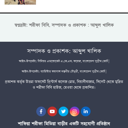
স্বপ্নদ্রষ্টা: শরীফা বিবি, সম্পাদক ও প্রকাশক : আব্দুল খালিক
সম্পাদক ও প্রকাশক: আব্দুল খালিক
আইন-উপদেষ্টা: সিনিয়র এডভোকেট এ.কে.এম. ফয়েজ, বাংলাদেশ সুপ্রীম কোর্ট |
আইন-উপদেষ্টা: ব্যারিস্টার ফয়সাল দস্তগীর চৌধুরী, বাংলাদেশ সুপ্রীম কোর্ট |
প্রকাশক কর্তৃক উত্তরা অফসেট প্রিন্টার্স কলেজ রোড, বিয়ানীবাজার, সিলেট থেকে মুদ্রিত
ও শরীফা বিবি হাউজ, মেওয়া থেকে প্রকাশিত।
শাফিয়া শরীফা মিডিয়া বাড়ীর একটি সহযোগী প্রতিষ্ঠান