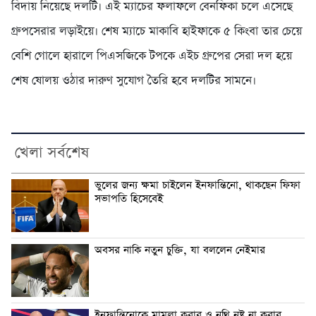
বিদায় নিয়েছে দলটি। এই ম্যাচের ফলাফলে বেনফিকা চলে এসেছে
গ্রুপসেরার লড়াইয়ে। শেষ ম্যাচে মাকাবি হাইফাকে ৫ কিংবা তার চেয়ে
বেশি গোলে হারালে পিএসজিকে টপকে এইচ গ্রুপের সেরা দল হয়ে
শেষ ষোলয় ওঠার দারুণ সুযোগ তৈরি হবে দলটির সামনে।
খেলা সর্বশেষ
ভুলের জন্য ক্ষমা চাইলেন ইনফান্তিনো, থাকছেন ফিফা
সভাপতি হিসেবেই
অবসর নাকি নতুন চুক্তি, যা বললেন নেইমার
ইনফান্তিনোকে মামলা করার ও নথি নষ্ট না করার