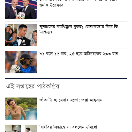
হুমকি উয়েফার
ফুনচালের ক্যাথিড্রাল বুকড! রোনালদোর বিয়ে কি
নিশ্চিত?
৯১ বলে ১৫ চার, ২৫ ছয়ে অভিষেকের ২৩৩ রান!
এই সপ্তাহের পাঠকপ্রিয়
জীবনটা ক্যামেরার মতো: জয়া আহসান
বিসিবির সিদ্ধান্তে যা বললেন ডমিঙ্গো