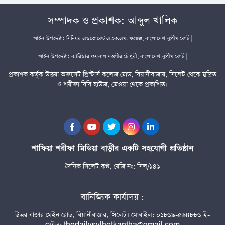
সম্পাদক ও প্রকাশক: আব্দুল খালিক
আইন-উপদেষ্টা: সিনিয়র এডভোকেট এ.কে.এম. ফয়েজ, বাংলাদেশ সুপ্রীম কোর্ট |
আইন-উপদেষ্টা: ব্যারিস্টার ফয়সাল দস্তগীর চৌধুরী, বাংলাদেশ সুপ্রীম কোর্ট |
প্রকাশক কর্তৃক উত্তরা অফসেট প্রিন্টার্স কলেজ রোড, বিয়ানীবাজার, সিলেট থেকে মুদ্রিত
ও শরীফা বিবি হাউজ, মেওয়া থেকে প্রকাশিত।
শাফিয়া শরীফা মিডিয়া বাড়ীর একটি সহযোগী প্রতিষ্ঠান
দৈনিক সিলেট কণ্ঠ, রেজি নং: সিল/১৪১
বানিজ্যিক কার্যালয় :
উত্তর বাজার মেইন রোড, বিয়ানীবাজার, সিলেট। মোবাইল: ০১৮১৯-৫৬৪৮৮১ ই-