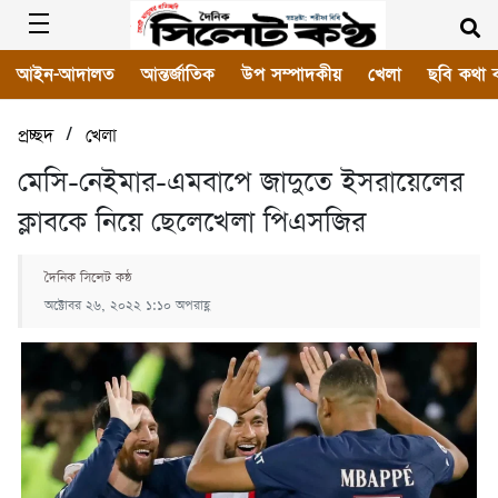
আইন-আদালত
আন্তর্জাতিক
উপ সম্পাদকীয়
খেলা
ছবি কথা 
/
প্রচ্ছদ
খেলা
মেসি-নেইমার-এমবাপে জাদুতে ইসরায়েলের
ক্লাবকে নিয়ে ছেলেখেলা পিএসজির
দৈনিক সিলেট কন্ঠ
অক্টোবর ২৬, ২০২২ ১:১০ অপরাহ্ণ