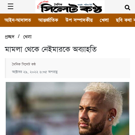
আইন-আদালত
আন্তর্জাতিক
উপ সম্পাদকীয়
খেলা
ছবি কথা 
/
প্রচ্ছদ
খেলা
মামলা থেকে নেইমারকে অব্যাহতি
দৈনিক সিলেট কন্ঠ
অক্টোবর ২৯, ২০২২ ৬:৩৫ অপরাহ্ণ