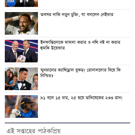
অবসর নাকি নতুন চুক্তি, যা বললেন নেইমার
ইনফান্তিনোকে মামলা করার ও নথি নষ্ট না করার
হুমকি উয়েফার
ফুনচালের ক্যাথিড্রাল বুকড! রোনালদোর বিয়ে কি
নিশ্চিত?
৯১ বলে ১৫ চার, ২৫ ছয়ে অভিষেকের ২৩৩ রান!
এই সপ্তাহের পাঠকপ্রিয়