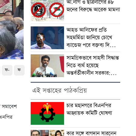
আ.লীগ ও ছাত্রলীগের ৪৮
জনের বিরুদ্ধে আরেক মামলা
আহত আলিফের প্রতি
সহমর্মিতা জানিয়ে চোখে
ব্যান্ডেজ পরে বক্তব্য দিলেন
পাটওয়ারী
সামগ্রিকভাবে সাহসী সিদ্ধান্ত
নিতে ব্যর্থ হয়েছে
ফ-
ফ
অন্তর্বর্তীকালীন সরকার:
আসিফ মাহমুদ
এই সপ্তাহের পাঠকপ্রিয়
চার মহানগরে বিএনপির
ি সমাবেশ
আহ্বায়ক কমিটি ঘোষণা
িএনপির
কার সঙ্গে বাগদান সারলেন