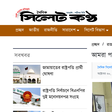
প্রচ্ছদ
জাতীয়
রাজনীতি
সারাদেশ
সিলেট বিভাগ
/
প্রচ্ছদ
রা
আমরা পা
সবখবর
জামায়াতের রাষ্ট্রপতি প্রার্থী
দৈনিক সিলেট
ঘোষণা
অক্টোবর ৩০,
রাষ্ট্রপতি নির্বাচনে বিএনপির
দুই মনোনয়নপত্র সংগ্রহ