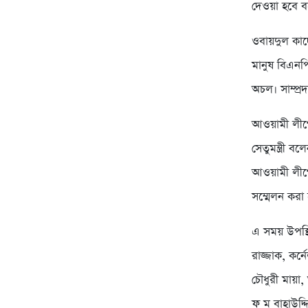
দেওয়া হবে 
ওবায়দুল কাদ
মানুষ বিএনপ
অচল। সাম্প্র
আওয়ামী লীগে
সেতুমন্ত্রী 
আওয়ামী লীগের
সম্মেলন করা
এ সময় উপস্থ
রাজ্জাক, কর্
চৌধুরী মায়া
ফ ম বাহাউদ্