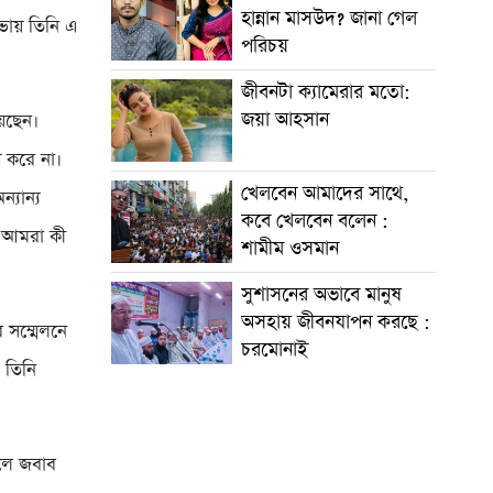
হান্নান মাসউদ? জানা গেল
ভায় তিনি এ
পরিচয়
জীবনটা ক্যামেরার মতো:
জয়া আহসান
য়েছেন।
শ করে না।
খেলবেন আমাদের সাথে,
্যান্য
কবে খেলবেন বলেন :
ে আমরা কী
শামীম ওসমান
সুশাসনের অভাবে মানুষ
অসহায় জীবনযাপন করছে :
 সম্মেলনে
চরমোনাই
 তিনি
লে জবাব