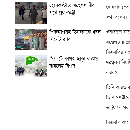
হেলিকপ্টারে মহেশখালীর
রোববার (৩০ 
পথে প্রধানমন্ত্রী
কথা বলেন।
ওবায়দুল কাদ
পিকআপসহ তিনজনকে ধরল
সিলেট র‌্যাব
সম্মেলনের প
বিএনপির সঙ্
সিলেটে কাগজ ছাড়া রাস্তায়
সম্মেলন নিয়
নামলেই বিপদ
করব?
তিনি আরও বল
তিনি সশরীরে
ভার্চুয়ালে স
বিএনপি আন্