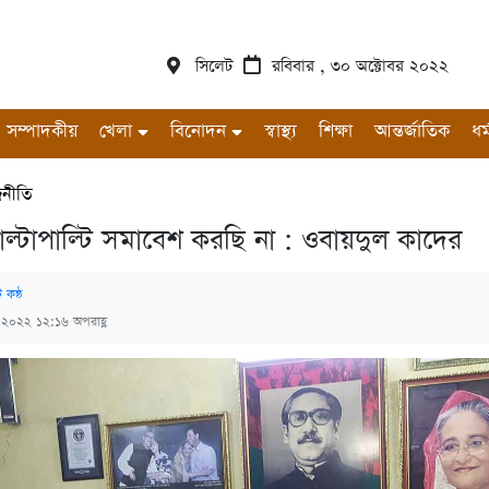
সিলেট
রবিবার , ৩০ অক্টোবর ২০২২
সম্পাদকীয়
খেলা
বিনোদন
স্বাস্থ্য
শিক্ষা
আন্তর্জাতিক
ধর্
জনীতি
ল্টাপাল্টি সমাবেশ করছি না : ওবায়দুল কাদের
 কন্ঠ
 ২০২২ ১২:১৬ অপরাহ্ণ