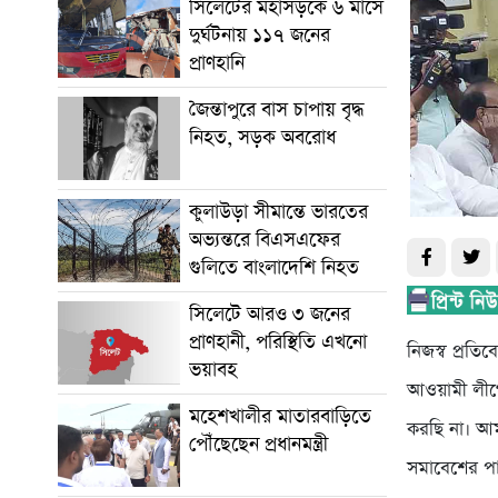
সিলেটের মহাসড়কে ৬ মাসে
দুর্ঘটনায় ১১৭ জনের
প্রাণহানি
জৈন্তাপুরে বাস চাপায় বৃদ্ধ
নিহত, সড়ক অবরোধ
কুলাউড়া সীমান্তে ভারতের
অভ্যন্তরে বিএসএফের
গুলিতে বাংলাদেশি নিহত
সিলেটে আরও ৩ জনের
প্রাণহানী, পরিস্থিতি এখনো
নিজস্ব প্রতি
ভয়াবহ
আওয়ামী লীগে
মহেশখালীর মাতারবাড়িতে
করছি না। আম
পৌঁছেছেন প্রধানমন্ত্রী
সমাবেশের পাল