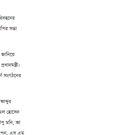
পরিবহনের
নপির সভা
 জানিয়ে
ধানমন্ত্রী।
র্ণ সংগঠনের
আব্দুর
জ্জল হোসেন
ীপু মনি, আ
্বপন, এস এম