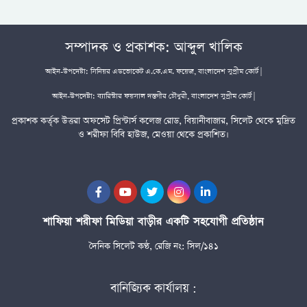
সম্পাদক ও প্রকাশক: আব্দুল খালিক
আইন-উপদেষ্টা: সিনিয়র এডভোকেট এ.কে.এম. ফয়েজ, বাংলাদেশ সুপ্রীম কোর্ট |
আইন-উপদেষ্টা: ব্যারিস্টার ফয়সাল দস্তগীর চৌধুরী, বাংলাদেশ সুপ্রীম কোর্ট |
প্রকাশক কর্তৃক উত্তরা অফসেট প্রিন্টার্স কলেজ রোড, বিয়ানীবাজার, সিলেট থেকে মুদ্রিত
ও শরীফা বিবি হাউজ, মেওয়া থেকে প্রকাশিত।
শাফিয়া শরীফা মিডিয়া বাড়ীর একটি সহযোগী প্রতিষ্ঠান
দৈনিক সিলেট কণ্ঠ, রেজি নং: সিল/১৪১
বানিজ্যিক কার্যালয় :