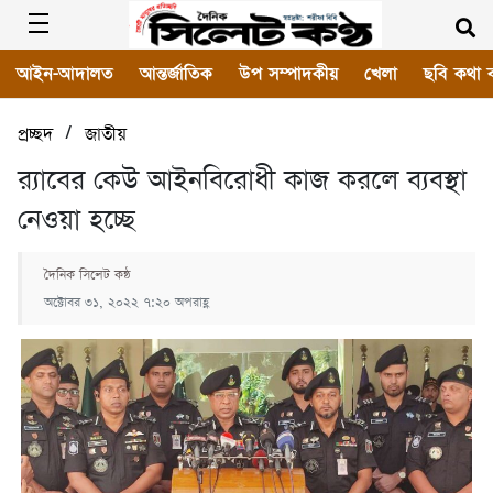
আইন-আদালত
আন্তর্জাতিক
উপ সম্পাদকীয়
খেলা
ছবি কথা 
/
প্রচ্ছদ
জাতীয়
র‌্যাবের কেউ আইনবিরোধী কাজ করলে ব্যবস্থা
নেওয়া হচ্ছে
দৈনিক সিলেট কন্ঠ
অক্টোবর ৩১, ২০২২ ৭:২০ অপরাহ্ণ