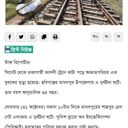
ফ+
ফ-
ফ
স্টাফ রিপোর্টার:
সিলেট থেকে ঢাকাগামী কালনী ট্রেনে কাটা পড়ে অজ্ঞাতপরিচয় এক
যুবকের মৃত্যু হয়েছে। হবিগঞ্জের মাধবপুর উপজেলায় এ দুর্ঘটনা ঘটে।
তার বয়স আনুমানিক ৩৫ বছর।
সোমবার (৩১ অক্টোবর) সকাল ১০টার দিকে মাধবপুরের শাহপুর রেল
গেট এলাকায় এ দুর্ঘটনা ঘটে। পুলিশ ব্যুরো অব ইনভেস্টিগেশন
(পিবিআই) মরদেহের পরিচয় সনাক্ত করার চেষ্টা করছে।