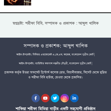
স্বপ্নদ্রষ্টা: শরীফা বিবি, সম্পাদক ও প্রকাশক : আব্দুল খালিক
সম্পাদক ও প্রকাশক: আব্দুল খালিক
আইন-উপদেষ্টা: সিনিয়র এডভোকেট এ.কে.এম. ফয়েজ, বাংলাদেশ সুপ্রীম কোর্ট |
আইন-উপদেষ্টা: ব্যারিস্টার ফয়সাল দস্তগীর চৌধুরী, বাংলাদেশ সুপ্রীম কোর্ট |
প্রকাশক কর্তৃক উত্তরা অফসেট প্রিন্টার্স কলেজ রোড, বিয়ানীবাজার, সিলেট থেকে মুদ্রিত
ও শরীফা বিবি হাউজ, মেওয়া থেকে প্রকাশিত।
শাফিয়া শরীফা মিডিয়া বাড়ীর একটি সহযোগী প্রতিষ্ঠান