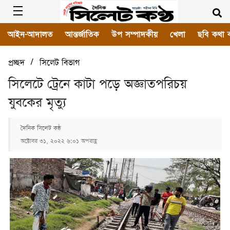
আইন-আদালত
আন্তর্জাতিক
উপ সম্পাদকীয়
খেলা
ছবি কথা 
/
প্রচ্ছদ
সিলেট বিভাগ
সিলেটে ট্রেনে কাটা পড়ে অজ্ঞাতপরিচয়
যুবকের মৃত্যু
দৈনিক সিলেট কন্ঠ
অক্টোবর ৩১, ২০২২ ৬:০১ অপরাহ্ণ