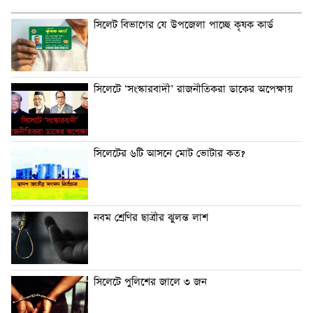
সিলেট বিভাগের যে উপজেলা পাচ্ছে কৃষক কার্ড
সিলেটে ‘সংস্কারবাদী’ রাজনীতিকরা ডাকের অপেক্ষায়
সিলেটের ৬টি আসনে মোট ভোটার কত?
নবম শ্রেণির ছাত্রীর ঝুলন্ত লাশ
সিলেটে পুলিশের জালে ৩ জন