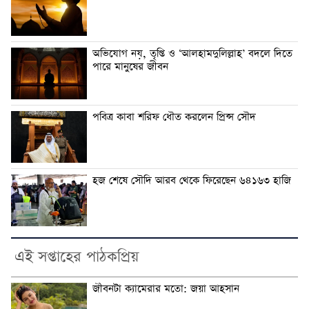
অভিযোগ নয়, তৃপ্তি ও ‘আলহামদুলিল্লাহ’ বদলে দিতে
পারে মানুষের জীবন
পবিত্র কাবা শরিফ ধৌত করলেন প্রিন্স সৌদ
হজ শেষে সৌদি আরব থেকে ফিরেছেন ৬৪১৬৩ হাজি
এই সপ্তাহের পাঠকপ্রিয়
জীবনটা ক্যামেরার মতো: জয়া আহসান