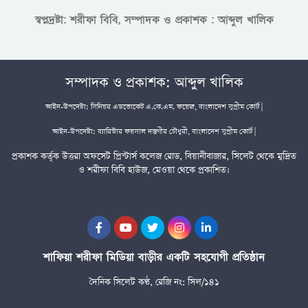
স্বপ্নদ্রষ্টা: শরীফা বিবি, সম্পাদক ও প্রকাশক : আব্দুল খালিক
সম্পাদক ও প্রকাশক: আব্দুল খালিক
আইন-উপদেষ্টা: সিনিয়র এডভোকেট এ.কে.এম. ফয়েজ, বাংলাদেশ সুপ্রীম কোর্ট |
আইন-উপদেষ্টা: ব্যারিস্টার ফয়সাল দস্তগীর চৌধুরী, বাংলাদেশ সুপ্রীম কোর্ট |
প্রকাশক কর্তৃক উত্তরা অফসেট প্রিন্টার্স কলেজ রোড, বিয়ানীবাজার, সিলেট থেকে মুদ্রিত
ও শরীফা বিবি হাউজ, মেওয়া থেকে প্রকাশিত।
শাফিয়া শরীফা মিডিয়া বাড়ীর একটি সহযোগী প্রতিষ্ঠান
দৈনিক সিলেট কণ্ঠ, রেজি নং: সিল/১৪১