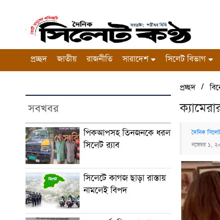
প্রচ্ছদ
জাতীয়
রাজনীতি
সারাদেশ
সিলেট বিভাগ
/
প্রচ্ছদ
বি
ক্যামেরা
সবখবর
পিকআপসহ তিনজনকে ধরল
দৈনিক সিলেট
সিলেট র‌্যাব
নভেম্বর ১, 
সিলেটে কাগজ ছাড়া রাস্তায়
নামলেই বিপদ