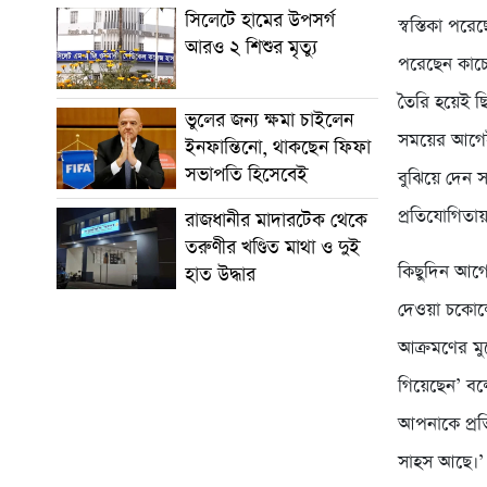
সিলেটে হামের উপসর্গ
স্বস্তিকা পর
আরও ২ শিশুর মৃত্যু
পরেছেন কাচে
তৈরি হয়েই ছি
ভুলের জন্য ক্ষমা চাইলেন
সময়ের আগেই
ইনফান্তিনো, থাকছেন ফিফা
সভাপতি হিসেবেই
বুঝিয়ে দেন 
প্রতিযোগিতা
রাজধানীর মাদারটেক থেকে
তরুণীর খণ্ডিত মাথা ও দুই
কিছুদিন আগে দ
হাত উদ্ধার
দেওয়া চকোলে
আক্রমণের মুখ
গিয়েছেন’ ব
আপনাকে প্র
সাহস আছে।’ এ