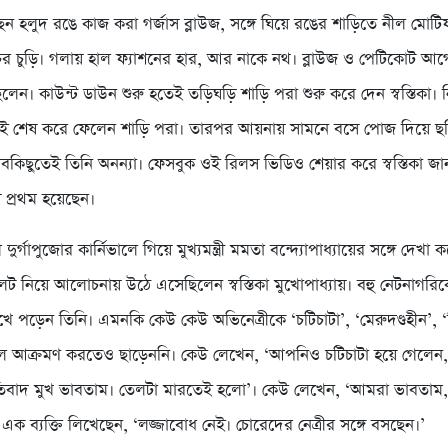
েছেন হলুদ রঙে কাজ করা গর্জাস ব্লাউজ, সঙ্গে ঘিয়ে রঙের শাড়িতে নীল মোট
র চুড়ি। গলায় হাল ফ্যাশনের হার, আর নাকে নথ। ব্লাউজ ও পেটিকোট আ
লেন। কাউন্ট ডাউন শুরু হতেই তড়িঘড়ি শাড়ি পরা শুরু করে দেন স্বস্তিকা। ন
 শেষ করে ফেলেন শাড়ি পরা। তারপর আয়নায় সামনে বসে পোজ দিয়ে ছ
সবকিছুতেই তিনি অনন্যা। ফেসবুক ওই রিলস ভিডিও শেয়ার করে স্বস্তিকা জা
য় প্রথম হয়েছেন।
ুর্গাপুজোর কার্নিভালে গিয়ে মুখ্যমন্ত্রী মমতা বন্দ্যোপাধ্যায়ের সঙ্গে দেখা
ট নিয়ে আলোচনায় উঠে এসেছিলেন স্বস্তিকা মুখোপাধ্যায়। বহু নেটনাগরি
ে পড়েন তিনি। এমনকি কেউ কেউ অভিনেত্রীকে ‘চটিচাটা’, ‘মেরুদণ্ডহীন’, 
লে আক্রমণ করতেও ছাড়েননি। কেউ লেখেন, ‘আপনিও চটিচাটা হয়ে গেলেন
তিবাদ মুখ ভাবতাম। তেলটা মারতেই হলো’। কেউ লেখেন, ‘আমরা ভাবতা
ক ব্যক্তি লিখেছেন, ‘লজ্জাবোধ নেই। চোরেদের নেত্রীর সঙ্গে বসছেন।’