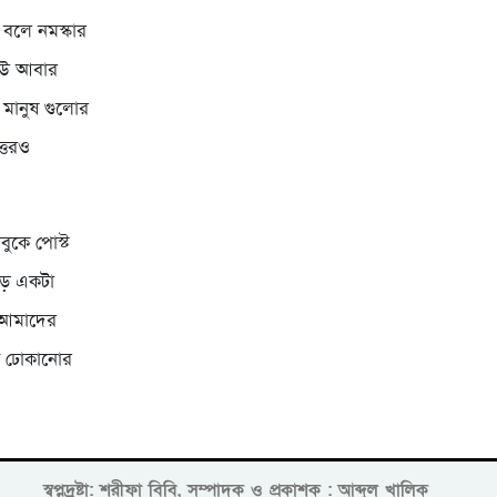
া বলে নমস্কার
কেউ আবার
 মানুষ গুলোর
্তরও
ুকে পোস্ট
ড় একটা
। আমাদের
তি ঢোকানোর
স্বপ্নদ্রষ্টা: শরীফা বিবি, সম্পাদক ও প্রকাশক : আব্দুল খালিক