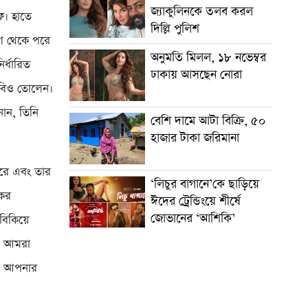
জ্যাকুলিনকে তলব করল
িফ। হাতে
দিল্লি পুলিশ
গে থেকে পরে
অনুমতি মিলল, ১৮ নভেম্বর
ির্ধারিত
ঢাকায় আসছেন নোরা
বিও তোলেন।
নান, তিনি
বেশি দামে আটা বিক্রি, ৫০
হাজার টাকা জরিমানা
 করে এবং তার
‘লিচুর বাগানে’কে ছাড়িয়ে
কের
ঈদের ট্রেন্ডিংয়ে শীর্ষে
জোভানের ‘আশিকি’
‘বিকিয়ে
, আমরা
ম, আপনার