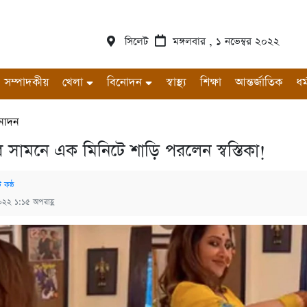
সিলেট
মঙ্গলবার , ১ নভেম্বর ২০২২
সম্পাদকীয়
খেলা
বিনোদন
স্বাস্থ্য
শিক্ষা
আন্তর্জাতিক
ধর্
নোদন
র সামনে এক মিনিটে শাড়ি পরলেন স্বস্তিকা!
 কন্ঠ
২০২২ ১:১৫ অপরাহ্ণ