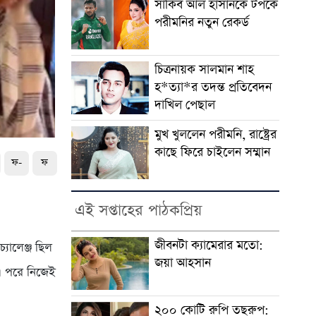
সাকিব আল হাসানকে টপকে
পরীমনির নতুন রেকর্ড
চিত্রনায়ক সালমান শাহ
হ*ত্যা*র তদন্ত প্রতিবেদন
দাখিল পেছাল
মুখ খুললেন পরীমনি, রাষ্ট্রের
কাছে ফিরে চাইলেন সম্মান
ফ-
ফ
এই সপ্তাহের পাঠকপ্রিয়
জীবনটা ক্যামেরার মতো:
্যালেঞ্জ ছিল
জয়া আহসান
া। পরে নিজেই
২০০ কোটি রুপি তছরুপ: