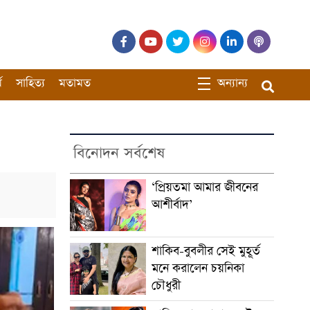
ম
সাহিত্য
মতামত
অন্যান্য
বিনোদন সর্বশেষ
‘প্রিয়তমা আমার জীবনের
আশীর্বাদ’
শাকিব-বুবলীর সেই মুহূর্ত
মনে করালেন চয়নিকা
চৌধুরী