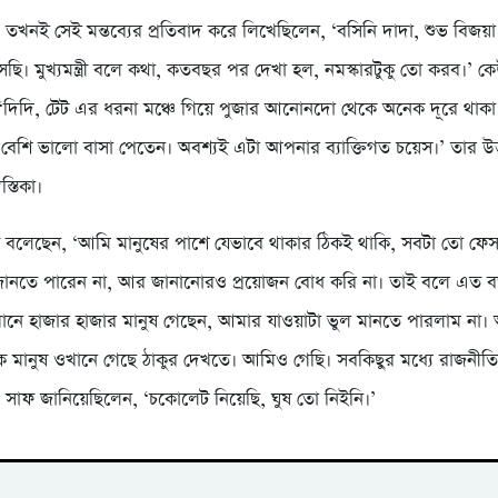
শ্য তখনই সেই মন্তব্যের প্রতিবাদ করে লিখেছিলেন, ‘বসিনি দাদা, শুভ বিজয়
ছি। মুখ্যমন্ত্রী বলে কথা, কতবছর পর দেখা হল, নমস্কারটুকু তো করব।’ 
‘দিদি, টেট এর ধরনা মঞ্চে গিয়ে পুজার আনোনদো থেকে অনেক দূরে থাকা
বেশি ভালো বাসা পেতেন। অবশ্যই এটা আপনার ব্যাক্তিগত চয়েস।’ তার উত
স্তিকা।
ী বলেছেন, ‘আমি মানুষের পাশে যেভাবে থাকার ঠিকই থাকি, সবটা তো ফেসব
 জানতে পারেন না, আর জানানোরও প্রয়োজন বোধ করি না। তাই বলে এত ব
নে হাজার হাজার মানুষ গেছেন, আমার যাওয়াটা ভুল মানতে পারলাম না
ক মানুষ ওখানে গেছে ঠাকুর দেখতে। আমিও গেছি। সবকিছুর মধ্যে রাজনী
 সাফ জানিয়েছিলেন, ‘চকোলেট নিয়েছি, ঘুষ তো নিইনি।’