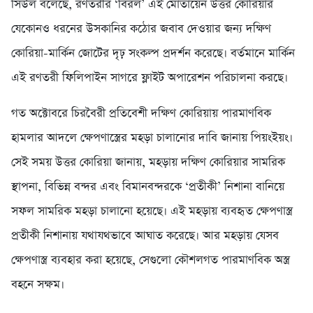
সিউল বলেছে, রণতরীর ‘বিরল’ এই মোতায়েন উত্তর কোরিয়ার
যেকোনও ধরনের উসকানির কঠোর জবাব দেওয়ার জন্য দক্ষিণ
কোরিয়া-মার্কিন জোটের দৃঢ় সংকল্প প্রদর্শন করেছে। বর্তমানে মার্কিন
এই রণতরী ফিলিপাইন সাগরে ফ্লাইট অপারেশন পরিচালনা করছে।
গত অক্টোবরে চিরবৈরী প্রতিবেশী দক্ষিণ কোরিয়ায় পারমাণবিক
হামলার আদলে ক্ষেপণাস্ত্রের মহড়া চালানোর দাবি জানায় পিয়ংইয়ং।
সেই সময় উত্তর কোরিয়া জানায়, মহড়ায় দক্ষিণ কোরিয়ার সামরিক
স্থাপনা, বিভিন্ন বন্দর এবং বিমানবন্দরকে ‘প্রতীকী’ নিশানা বানিয়ে
সফল সামরিক মহড়া চালানো হয়েছে। এই মহড়ায় ব্যবহৃত ক্ষেপণাস্ত্র
প্রতীকী নিশানায় যথাযথভাবে আঘাত করেছে। আর মহড়ায় যেসব
ক্ষেপণাস্ত্র ব্যবহার করা হয়েছে, সেগুলো কৌশলগত পারমাণবিক অস্ত্র
বহনে সক্ষম।