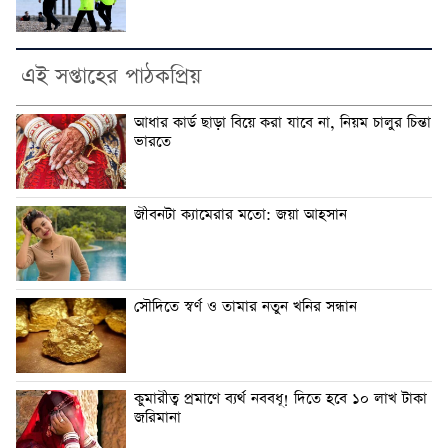
এই সপ্তাহের পাঠকপ্রিয়
আধার কার্ড ছাড়া বিয়ে করা যাবে না, নিয়ম চালুর চিন্তা
ভারতে
জীবনটা ক্যামেরার মতো: জয়া আহসান
সৌদিতে স্বর্ণ ও তামার নতুন খনির সন্ধান
কুমারীত্ব প্রমাণে ব্যর্থ নববধূ! দিতে হবে ১০ লাখ টাকা
জরিমানা