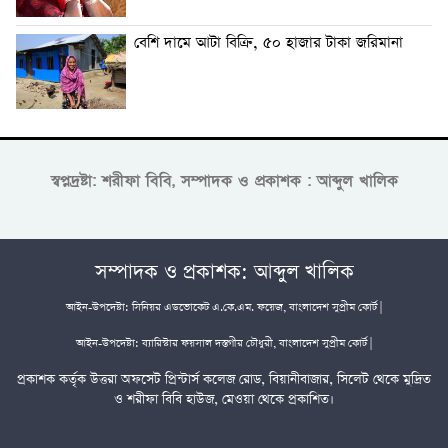
বেশি দামে আটা বিক্রি, ৫০ হাজার টাকা জরিমানা
স্বপ্নদ্রষ্টা: শরীফা বিবি, সম্পাদক ও প্রকাশক : আব্দুল খালিক
সম্পাদক ও প্রকাশক: আব্দুল খালিক
আইন-উপদেষ্টা: সিনিয়র এডভোকেট এ.কে.এম. ফয়েজ, বাংলাদেশ সুপ্রীম কোর্ট |
আইন-উপদেষ্টা: ব্যারিস্টার ফয়সাল দস্তগীর চৌধুরী, বাংলাদেশ সুপ্রীম কোর্ট |
প্রকাশক কর্তৃক উত্তরা অফসেট প্রিন্টার্স কলেজ রোড, বিয়ানীবাজার, সিলেট থেকে মুদ্রিত
ও শরীফা বিবি হাউজ, মেওয়া থেকে প্রকাশিত।