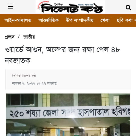
আইন-আদালত
আন্তর্জাতিক
উপ সম্পাদকীয়
খেলা
ছবি কথা 
/
প্রচ্ছদ
জাতীয়
ওয়ার্ডে আগুন, অল্পের জন্য রক্ষা পেল ৪৮
নবজাতক
দৈনিক সিলেট কন্ঠ
নভেম্বর ২, ২০২২ ১২:২৭ অপরাহ্ণ