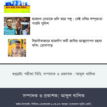
ছাত্রদল নেতাকে গুলি করে পঙ্গু : সেই ওসির সম্পৃক্ততা
পায়নি পুলিশ
বিয়ানীবাজারে ছাত্রলীগ কর্মী জাবির আত্মগোপন রহস্য
ফাঁস: তোলপাড়
স্বপ্নদ্রষ্টা: শরীফা বিবি, সম্পাদক ও প্রকাশক : আব্দুল খালিক
সম্পাদক ও প্রকাশক: আব্দুল খালিক
আইন-উপদেষ্টা: সিনিয়র এডভোকেট এ.কে.এম. ফয়েজ, বাংলাদেশ সুপ্রীম কোর্ট |