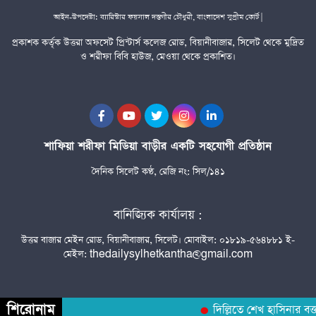
আইন-উপদেষ্টা: ব্যারিস্টার ফয়সাল দস্তগীর চৌধুরী, বাংলাদেশ সুপ্রীম কোর্ট |
প্রকাশক কর্তৃক উত্তরা অফসেট প্রিন্টার্স কলেজ রোড, বিয়ানীবাজার, সিলেট থেকে মুদ্রিত
ও শরীফা বিবি হাউজ, মেওয়া থেকে প্রকাশিত।
শাফিয়া শরীফা মিডিয়া বাড়ীর একটি সহযোগী প্রতিষ্ঠান
দৈনিক সিলেট কণ্ঠ, রেজি নং: সিল/১৪১
বানিজ্যিক কার্যালয় :
উত্তর বাজার মেইন রোড, বিয়ানীবাজার, সিলেট। মোবাইল: ০১৮১৯-৫৬৪৮৮১ ই-
মেইল: thedailysylhetkantha@gmail.com
শিরোনাম
দিল্লিতে শেখ হাসিনার বক্তব্