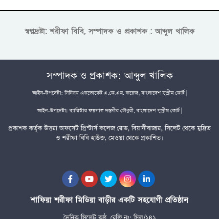
স্বপ্নদ্রষ্টা: শরীফা বিবি, সম্পাদক ও প্রকাশক : আব্দুল খালিক
সম্পাদক ও প্রকাশক: আব্দুল খালিক
আইন-উপদেষ্টা: সিনিয়র এডভোকেট এ.কে.এম. ফয়েজ, বাংলাদেশ সুপ্রীম কোর্ট |
আইন-উপদেষ্টা: ব্যারিস্টার ফয়সাল দস্তগীর চৌধুরী, বাংলাদেশ সুপ্রীম কোর্ট |
প্রকাশক কর্তৃক উত্তরা অফসেট প্রিন্টার্স কলেজ রোড, বিয়ানীবাজার, সিলেট থেকে মুদ্রিত
ও শরীফা বিবি হাউজ, মেওয়া থেকে প্রকাশিত।
শাফিয়া শরীফা মিডিয়া বাড়ীর একটি সহযোগী প্রতিষ্ঠান
দৈনিক সিলেট কণ্ঠ, রেজি নং: সিল/১৪১