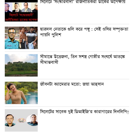
সিলেটে ‘সংস্কারবাদী’ রাজনীতিকরা ডাকের অপেক্ষায়
ছাত্রদল নেতাকে গুলি করে পঙ্গু : সেই ওসির সম্পৃক্ততা
পায়নি পুলিশ
সীমান্তে উত্তেজনা, তিন সশস্ত্র গোষ্ঠীর সংঘর্ষে আতঙ্কে
সীমান্তবাসী
জীবনটা ক্যামেরার মতো: জয়া আহসান
সিলেটের সাবেক দুই ডিআইজি’র কারাগারের দিনলিপি!