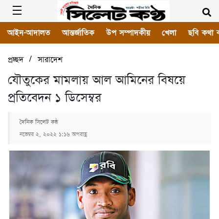
আইন-আদালত
আন্তর্জাতিক
উপ সম্পাদকীয়
খেলা
ছবি কথা 
/
প্রচ্ছদ
সারাদেশ
যৌতুকের মামলায় আল আমিনের বিষয়ে
প্রতিবেদন ১ ডিসেম্বর
দৈনিক সিলেট কন্ঠ
নভেম্বর ২, ২০২২ ১:১৬ অপরাহ্ণ