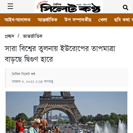
আইন-আদালত
আন্তর্জাতিক
উপ সম্পাদকীয়
খেলা
ছবি কথা 
/
প্রচ্ছদ
আন্তর্জাতিক
সারা বিশ্বের তুলনায় ইউরোপের তাপমাত্রা
বাড়ছে দ্বিগুণ হারে
দৈনিক সিলেট কন্ঠ
নভেম্বর ৩, ২০২২ ২:১৪ অপরাহ্ণ