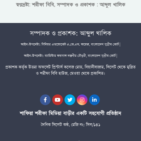
স্বপ্নদ্রষ্টা: শরীফা বিবি, সম্পাদক ও প্রকাশক : আব্দুল খালিক
সম্পাদক ও প্রকাশক: আব্দুল খালিক
আইন-উপদেষ্টা: সিনিয়র এডভোকেট এ.কে.এম. ফয়েজ, বাংলাদেশ সুপ্রীম কোর্ট |
আইন-উপদেষ্টা: ব্যারিস্টার ফয়সাল দস্তগীর চৌধুরী, বাংলাদেশ সুপ্রীম কোর্ট |
প্রকাশক কর্তৃক উত্তরা অফসেট প্রিন্টার্স কলেজ রোড, বিয়ানীবাজার, সিলেট থেকে মুদ্রিত
ও শরীফা বিবি হাউজ, মেওয়া থেকে প্রকাশিত।
শাফিয়া শরীফা মিডিয়া বাড়ীর একটি সহযোগী প্রতিষ্ঠান
দৈনিক সিলেট কণ্ঠ, রেজি নং: সিল/১৪১