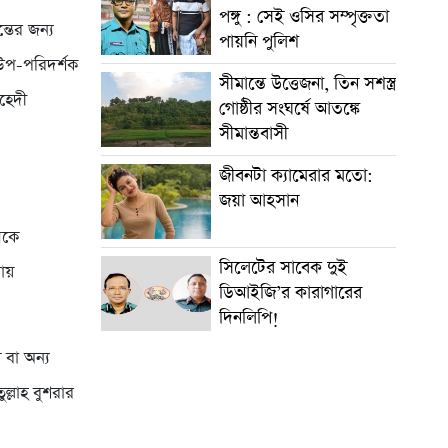
পঙ্গু : সেই ওসির সম্পৃক্ততা
তের জন্য
পায়নি পুলিশ
 উপ-পরিদর্শক
সীমান্তে উত্তেজনা, তিন সশস্ত্র
েহেদী
গোষ্ঠীর সংঘর্ষে আতঙ্কে
সীমান্তবাসী
জীবনটা ক্যামেরার মতো:
জয়া আহসান
েকে
সিলেটের সাবেক দুই
নায়
ডিআইজি’র কারাগারের
দিনলিপি!
 বা অন্য
ল্লাহ বুশরার