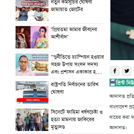
নতুন কর্মসূচির ঘোষণা
জামায়াত জোটের
‘প্রিয়তমা আমার জীবনের
আশীর্বাদ’
“দুর্নীতিতে চ্যাম্পিয়ন হওয়ার
সহজ উপায় সংসদ সদস্য
এবং প্রশাসন একাকার হয়ে
যাওয়া”
রাষ্ট্রপতি নির্বাচনের তারিখ
ঘোষণা
আদালত প্রত
বাংলাদেশ প্র
সিলেটে ফাহিমা ধর্ষণচেষ্টা ও
দায়ের করা মাম
হত্যা মামলায় জাকিরের
মৃত্যুদণ্ড
আদালত।