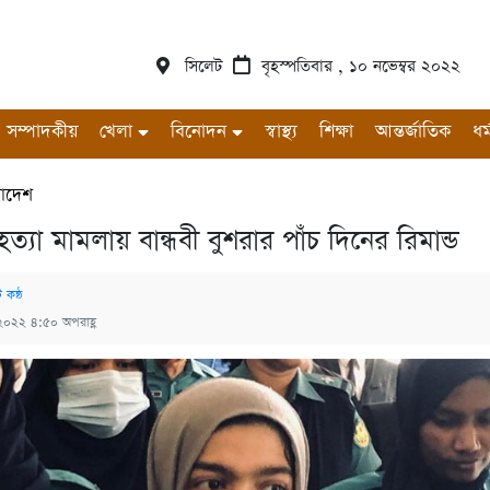
সিলেট
বৃহস্পতিবার , ১০ নভেম্বর ২০২২
সম্পাদকীয়
খেলা
বিনোদন
স্বাস্থ্য
শিক্ষা
আন্তর্জাতিক
ধর্
রাদেশ
ত্যা মামলায় বান্ধবী বুশরার পাঁচ দিনের রিমান্ড
 কন্ঠ
 ২০২২ ৪:৫০ অপরাহ্ণ