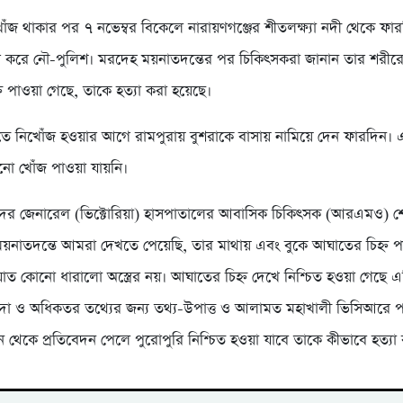
োঁজ থাকার পর ৭ নভেম্বর বিকেলে নারায়ণগঞ্জের শীতলক্ষ্যা নদী থেকে ফা
র করে নৌ-পুলিশ। মরদেহ ময়নাতদন্তের পর চিকিৎসকরা জানান তার শরীরে
ন পাওয়া গেছে, তাকে হত্যা করা হয়েছে।
াতে নিখোঁজ হওয়ার আগে রামপুরায় বুশরাকে বাসায় নামিয়ে দেন ফারদিন
ো খোঁজ পাওয়া যায়নি।
 সদর জেনারেল (ভিক্টোরিয়া) হাসপাতালের আবাসিক চিকিৎসক (আরএমও) 
য়নাতদন্তে আমরা দেখতে পেয়েছি, তার মাথায় এবং বুকে আঘাতের চিহ্ন প
 কোনো ধারালো অস্ত্রের নয়। আঘাতের চিহ্ন দেখে নিশ্চিত হওয়া গেছে এটি 
িদা ও অধিকতর তথ্যের জন্য তথ্য-উপাত্ত ও আলামত মহাখালী ভিসিআরে 
ন থেকে প্রতিবেদন পেলে পুরোপুরি নিশ্চিত হওয়া যাবে তাকে কীভাবে হত্যা