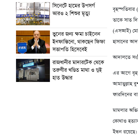
সিলেটে হামের উপসর্গ
বৃহস্পতিবার
আরও ২ শিশুর মৃত্যু
তাকে সাত দি
(এসআই) মো. গ
ভুলের জন্য ক্ষমা চাইলেন
হাসানের আ
ইনফান্তিনো, থাকছেন ফিফা
সভাপতি হিসেবেই
আদালতে সংশ্ল
রাজধানীর মাদারটেক থেকে
তরুণীর খণ্ডিত মাথা ও দুই
এর আগে বৃহস
হাত উদ্ধার
আমাতুল্লাহ ব
ফারদিনের বাব
মামলার অভিয
কোথাও হত্যাক
ইন্ধন রয়েছে।