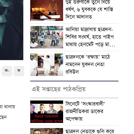
দুই তরুণীকে তুলে নিয়ে
ধর্ষণ, ৬ যুবককে যে শাস্তি
দিলে আদালত
আলিয়া মাদ্রাসায় ছাত্রদল-
শিবির সংঘর্ষ, হাতে পাইপ
মাথায় হেলমেট পড়ে মাঠে
যুবদল নেতা নয়ন
ছাত্রদলকে ‘রক্ষায়’ মাঠে
নামলেন যুবদল নেতা
ফ-
ফ
রবিউল
এই সপ্তাহের পাঠকপ্রিয়
সিলেটে ‘সংস্কারবাদী’
রা থানায়
রাজনীতিকরা ডাকের
েছেন
অপেক্ষায়
ছাত্রদল নেতাকে গুলি করে