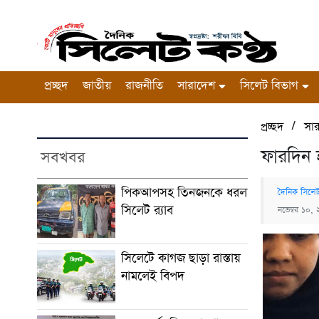
প্রচ্ছদ
জাতীয়
রাজনীতি
সারাদেশ
সিলেট বিভাগ
/
প্রচ্ছদ
সা
ফারদিন হ
সবখবর
পিকআপসহ তিনজনকে ধরল
দৈনিক সিলেট
সিলেট র‌্যাব
নভেম্বর ১০,
সিলেটে কাগজ ছাড়া রাস্তায়
নামলেই বিপদ