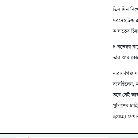
তিন দিন নিখ
মরদেহ উদ্ধা
আঘাতের চিহ্
৪ নভেম্বর র
তার আর কোন
নারায়ণগঞ্জ
বলেছিলেন, ম
তবে সেই আঘাত
পুলিশের চাহ
হয়েছে। সেখা