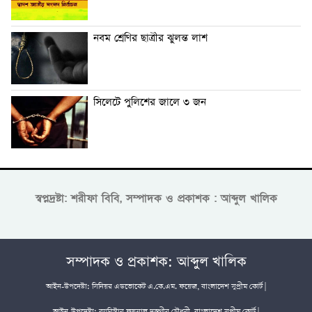
নবম শ্রেণির ছাত্রীর ঝুলন্ত লাশ
সিলেটে পুলিশের জালে ৩ জন
স্বপ্নদ্রষ্টা: শরীফা বিবি, সম্পাদক ও প্রকাশক : আব্দুল খালিক
সম্পাদক ও প্রকাশক: আব্দুল খালিক
আইন-উপদেষ্টা: সিনিয়র এডভোকেট এ.কে.এম. ফয়েজ, বাংলাদেশ সুপ্রীম কোর্ট |
আইন-উপদেষ্টা: ব্যারিস্টার ফয়সাল দস্তগীর চৌধুরী, বাংলাদেশ সুপ্রীম কোর্ট |