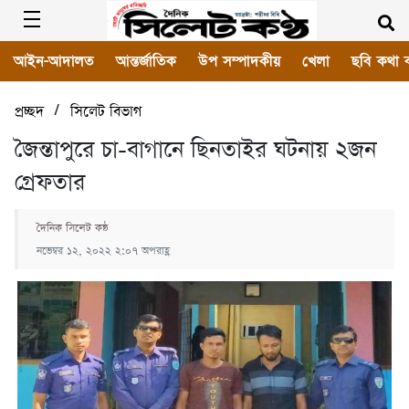
আইন-আদালত
আন্তর্জাতিক
উপ সম্পাদকীয়
খেলা
ছবি কথা 
/
প্রচ্ছদ
সিলেট বিভাগ
জৈন্তাপুরে চা-বাগানে ছিনতাইর ঘটনায় ২জন
গ্রেফতার
দৈনিক সিলেট কন্ঠ
নভেম্বর ১২, ২০২২ ২:০৭ অপরাহ্ণ