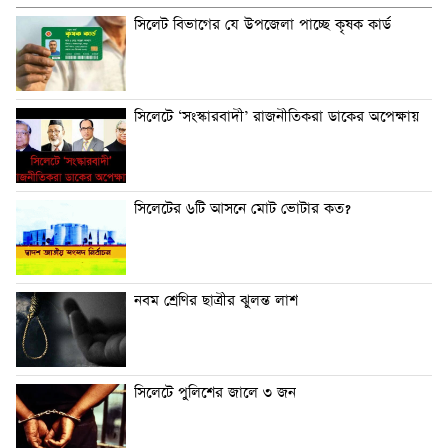
সিলেট বিভাগের যে উপজেলা পাচ্ছে কৃষক কার্ড
সিলেটে ‘সংস্কারবাদী’ রাজনীতিকরা ডাকের অপেক্ষায়
সিলেটের ৬টি আসনে মোট ভোটার কত?
নবম শ্রেণির ছাত্রীর ঝুলন্ত লাশ
সিলেটে পুলিশের জালে ৩ জন