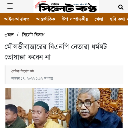
আইন-আদালত
আন্তর্জাতিক
উপ সম্পাদকীয়
খেলা
ছবি কথা 
/
প্রচ্ছদ
সিলেট বিভাগ
মৌলভীবাজারের বিএনপি নেতারা ধর্মঘট
তোয়াক্কা করেন না
দৈনিক সিলেট কন্ঠ
নভেম্বর ১৭, ২০২২ ১:৫২ অপরাহ্ণ