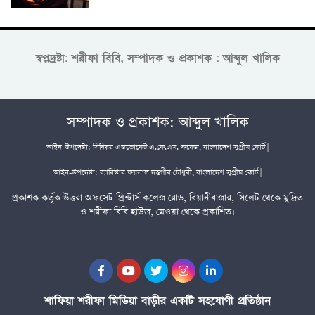
স্বপ্নদ্রষ্টা: শরীফা বিবি, সম্পাদক ও প্রকাশক : আব্দুল খালিক
সম্পাদক ও প্রকাশক: আব্দুল খালিক
আইন-উপদেষ্টা: সিনিয়র এডভোকেট এ.কে.এম. ফয়েজ, বাংলাদেশ সুপ্রীম কোর্ট |
আইন-উপদেষ্টা: ব্যারিস্টার ফয়সাল দস্তগীর চৌধুরী, বাংলাদেশ সুপ্রীম কোর্ট |
প্রকাশক কর্তৃক উত্তরা অফসেট প্রিন্টার্স কলেজ রোড, বিয়ানীবাজার, সিলেট থেকে মুদ্রিত
ও শরীফা বিবি হাউজ, মেওয়া থেকে প্রকাশিত।
শাফিয়া শরীফা মিডিয়া বাড়ীর একটি সহযোগী প্রতিষ্ঠান