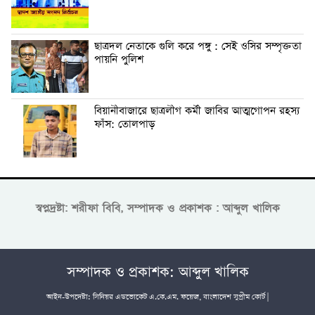
ছাত্রদল নেতাকে গুলি করে পঙ্গু : সেই ওসির সম্পৃক্ততা
পায়নি পুলিশ
বিয়ানীবাজারে ছাত্রলীগ কর্মী জাবির আত্মগোপন রহস্য
ফাঁস: তোলপাড়
স্বপ্নদ্রষ্টা: শরীফা বিবি, সম্পাদক ও প্রকাশক : আব্দুল খালিক
সম্পাদক ও প্রকাশক: আব্দুল খালিক
আইন-উপদেষ্টা: সিনিয়র এডভোকেট এ.কে.এম. ফয়েজ, বাংলাদেশ সুপ্রীম কোর্ট |