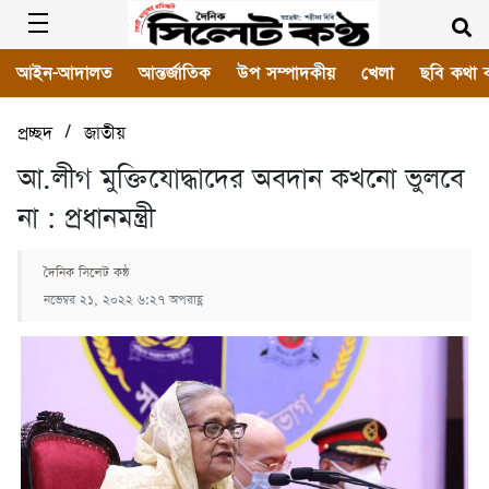
আইন-আদালত
আন্তর্জাতিক
উপ সম্পাদকীয়
খেলা
ছবি কথা 
/
প্রচ্ছদ
জাতীয়
আ.লীগ মুক্তিযোদ্ধাদের অবদান কখনো ভুলবে
না : প্রধানমন্ত্রী
দৈনিক সিলেট কন্ঠ
নভেম্বর ২১, ২০২২ ৬:২৭ অপরাহ্ণ