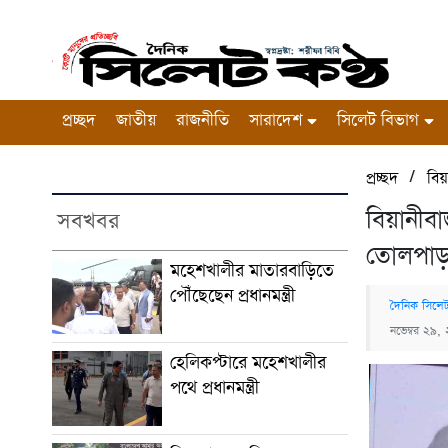
প্রচ্ছদ
জাতীয়
রাজনীতি
সারাদেশ
সিলেট বিভাগ
/
প্রচ্ছদ
বিয়
বিয়ানীব
সবখবর
তোলপাড
মহেশখালীর মাতারবাড়িতে
পৌঁছেছেন প্রধানমন্ত্রী
দৈনিক সিলেট
নভেম্বর ২৯,
হেলিকপ্টারে মহেশখালীর
পথে প্রধানমন্ত্রী