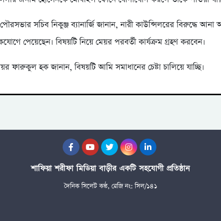
পৌরসভার সচিব নিকুঞ্জ ব্যানার্জি জানান, নারী কাউন্সিলরের বিরুদ্ধে আন
কযোগে পেয়েছেন। বিষয়টি নিয়ে মেয়র পরবর্তী কার্যক্রম গ্রহণ করবেন।
র ফারুকুল হক জানান, বিষয়টি আমি সমাধানের চেষ্টা চালিয়ে যাচ্ছি।
শাফিয়া শরীফা মিডিয়া বাড়ীর একটি সহযোগী প্রতিষ্ঠান
দৈনিক সিলেট কণ্ঠ, রেজি নং: সিল/১৪১