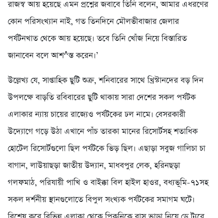
রাজস্ব আয় হয়েছে এমন প্রশ্নের জবাবে তিনি বলেন, আমার এধরণের
কোন পরিসংখ্যান নাই, গত তিনদিনে মৌলভীবাজার জেলার
পর্যটনখাত থেকে আয় হয়েছে। তবে তিনি খোঁজ নিয়ে বিস্তারিত
জানাবেন বলে আশ^স্ত করেন।’
উল্লেখ্য যে, সাপ্তাহিক ছুটি শুক্র, শনিবারের সাথে খ্রিস্টানদের বড় দিন
উপলক্ষে বাড়তি রবিবারের ছুটি থাকায় সারা দেশের সকল পর্যটক
এলাকার ন্যায় চায়ের রাজ্যেও পর্যটকের ঢল নামে। বেসরকারী
উদ্যোগে গড়ে উঠা এখানে পাঁচ তারকা মানের রিসোর্টসহ শতাধিক
হোটেল রিসোর্টগুলো ছিল পর্যটকে ভিড় ছিল। এছাড়া সবুজ গালিচা চা
বাগান, লাউয়াছড়া জাতীয় উদ্যান, মাধবপুর লেক, হরিনছড়া
গলফমাঠ, পরিযায়ী পাখি ও বাইক্কা বিল হাইল হাওর, বধ্যভূমি-৭১সহ
সকল দর্শনীয় স্থানগুলোতে বিপুল সংখ্যক পর্যটকের সমাগম ঘটে।
বিশেষ করে বিভিন্ন এলাকা থেকে পিকনিকে বাস ভাড়া নিয়ে ডে ট্যুরে