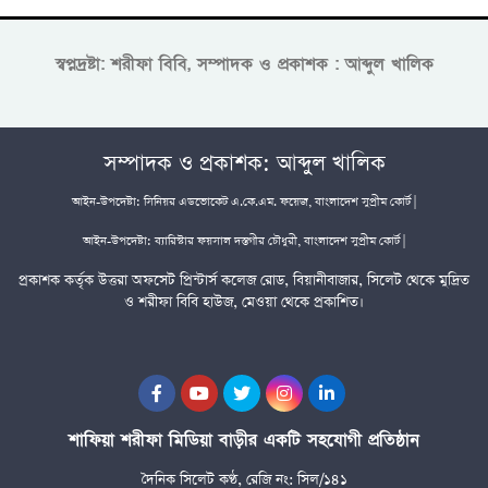
স্বপ্নদ্রষ্টা: শরীফা বিবি, সম্পাদক ও প্রকাশক : আব্দুল খালিক
সম্পাদক ও প্রকাশক: আব্দুল খালিক
আইন-উপদেষ্টা: সিনিয়র এডভোকেট এ.কে.এম. ফয়েজ, বাংলাদেশ সুপ্রীম কোর্ট |
আইন-উপদেষ্টা: ব্যারিস্টার ফয়সাল দস্তগীর চৌধুরী, বাংলাদেশ সুপ্রীম কোর্ট |
প্রকাশক কর্তৃক উত্তরা অফসেট প্রিন্টার্স কলেজ রোড, বিয়ানীবাজার, সিলেট থেকে মুদ্রিত
ও শরীফা বিবি হাউজ, মেওয়া থেকে প্রকাশিত।
শাফিয়া শরীফা মিডিয়া বাড়ীর একটি সহযোগী প্রতিষ্ঠান
দৈনিক সিলেট কণ্ঠ, রেজি নং: সিল/১৪১