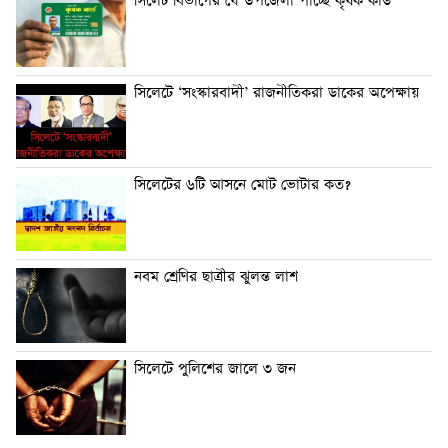
সিলেট বিভাগের যে উপজেলা পাচ্ছে কৃষক কার্ড
সিলেটে ‘সংস্কারবাদী’ রাজনীতিকরা ডাকের অপেক্ষায়
সিলেটের ৬টি আসনে মোট ভোটার কত?
নবম শ্রেণির ছাত্রীর ঝুলন্ত লাশ
সিলেটে পুলিশের জালে ৩ জন