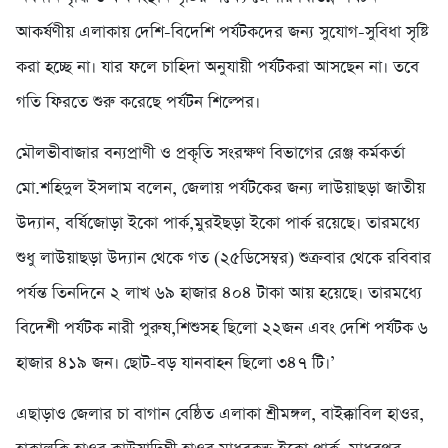
আকর্ষণীয় এলাকায় দেশি-বিদেশি পর্যটকদের জন্য সুযোগ-সুবিধা সৃষ্টি
করা হচ্ছে না। যার ফলে চাহিদা অনুযায়ী পর্যটকরা আসছেন না। তবে
গতি ফিরতে শুরু করেছে পর্যটন শিল্পের।
মৌলভীবাজার বন্যপ্রাণী ও প্রকৃতি সংরক্ষণ বিভাগের রেঞ্জ কর্মকর্তা
মো.শহিদুল ইসলাম বলেন, জেলায় পর্যটকের জন্য লাউয়াছড়া জাতীয়
উদ্যান, বর্ষিজোড়া ইকো পার্ক,মুরইছড়া ইকো পার্ক রয়েছে। তারমধ্যে
শুধু লাউয়াছড়া উদ্যান থেকে গত (২৫ডিসেম্বর) শুক্রবার থেকে রবিবার
পর্যন্ত তিনদিনে ২ লাখ ৬৯ হাজার ৪০৪ টাকা আয় হয়েছে। তারমধ্যে
বিদেশী পর্যটক নারী পুরুষ,শিশুসহ ছিলো ২২জন এবং দেশি পর্যটক ৬
হাজার ৪১৯ জন। ছোট-বড় যানবাহন ছিলো ৩৪৭ টি।’
এছাড়াও জেলার চা বাগান বেষ্ঠিত এলাকা শ্রীমঙ্গল, বাইক্কাবিল হাওর,