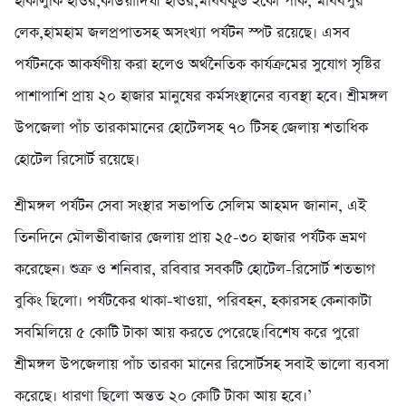
হাকালুকি হাওর,কাউয়াদিঘী হাওর,মাধবকুন্ড ইকো পার্ক, মাধবপুর
লেক,হামহাম জলপ্রপাতসহ অসংখ্যা পর্যটন স্পট রয়েছে। এসব
পর্যটনকে আকর্ষণীয় করা হলেও অর্থনৈতিক কার্যক্রমের সুযোগ সৃষ্টির
পাশাপাশি প্রায় ২০ হাজার মানুষের কর্মসংস্থানের ব্যবস্থা হবে। শ্রীমঙ্গল
উপজেলা পাঁচ তারকামানের হোটেলসহ ৭০ টিসহ জেলায় শতাধিক
হোটেল রিসোর্ট রয়েছে।
শ্রীমঙ্গল পর্যটন সেবা সংস্থার সভাপতি সেলিম আহমদ জানান, এই
তিনদিনে মৌলভীবাজার জেলায় প্রায় ২৫-৩০ হাজার পর্যটক ভ্রমণ
করেছেন। শুক্র ও শনিবার, রবিবার সবকটি হোটেল-রিসোর্ট শতভাগ
বুকিং ছিলো। পর্যটকের থাকা-খাওয়া, পরিবহন, হকারসহ কেনাকাটা
সবমিলিয়ে ৫ কোটি টাকা আয় করতে পেরেছে।বিশেষ করে পুরো
শ্রীমঙ্গল উপজেলায় পাঁচ তারকা মানের রিসোর্টসহ সবাই ভালো ব্যবসা
করেছে। ধারণা ছিলো অন্তত ২০ কোটি টাকা আয় হবে।’