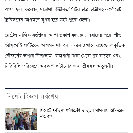
আসা স্কুল, কলেজ, মাদ্রাসা, ইউনিভার্সিটির ছাত্র-ছাত্রীসহ কর্পোরেট
ট্যুরিস্টদের আগমনে মূখর হয়ে উঠে পুরো জেলা।
হোটেল মালিক সংশ্লিষ্টরা আশা প্রকাশ করছেন, এবারের পুরো শীত
মৌসুমে’ই পর্যটকের আগমন থাকবে। কারন এখানে রয়েছে প্রাকৃতিক
সৌন্দর্যের অপার লীলাভূমি। রাজধানী ঢাকা থেকে খুব কাছের এবং
নিরিবিলি পরিবেশে অবকাশ কাটানোর জন্য শ্রীমঙ্গল অতুলনীয়।
সিলেট বিভাগ সর্বশেষ
সিলেটে ফাহিমা ধর্ষণচেষ্টা ও হত্যা মামলায় জাকিরের
মৃত্যুদণ্ড