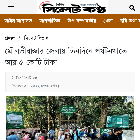
আইন-আদালত
আন্তর্জাতিক
উপ সম্পাদকীয়
খেলা
ছবি কথা 
/
প্রচ্ছদ
সিলেট বিভাগ
মৌলভীবাজার জেলায় তিনদিনে পর্যটনখাতে
আয় ৫ কোটি টাকা
দৈনিক সিলেট কন্ঠ
ডিসেম্বর ২৭, ২০২২ ৪:৩৯ অপরাহ্ণ