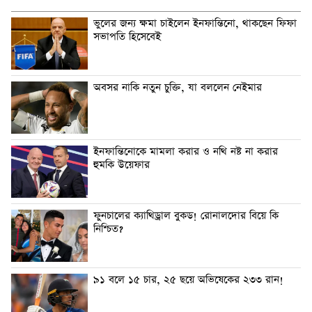
ভুলের জন্য ক্ষমা চাইলেন ইনফান্তিনো, থাকছেন ফিফা
সভাপতি হিসেবেই
অবসর নাকি নতুন চুক্তি, যা বললেন নেইমার
ইনফান্তিনোকে মামলা করার ও নথি নষ্ট না করার
হুমকি উয়েফার
ফুনচালের ক্যাথিড্রাল বুকড! রোনালদোর বিয়ে কি
নিশ্চিত?
৯১ বলে ১৫ চার, ২৫ ছয়ে অভিষেকের ২৩৩ রান!