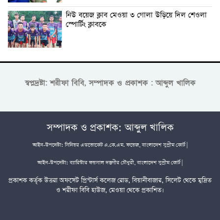
নিউ বয়েজ ক্লাব মেওয়া ৩ গোলা উড়িয়ে দিল শেওলা
স্পোর্টিং ক্লাবকে
স্বপ্নদ্রষ্টা: শরীফা বিবি, সম্পাদক ও প্রকাশক : আব্দুল খালিক
সম্পাদক ও প্রকাশক: আব্দুল খালিক
আইন-উপদেষ্টা: সিনিয়র এডভোকেট এ.কে.এম. ফয়েজ, বাংলাদেশ সুপ্রীম কোর্ট |
আইন-উপদেষ্টা: ব্যারিস্টার ফয়সাল দস্তগীর চৌধুরী, বাংলাদেশ সুপ্রীম কোর্ট |
প্রকাশক কর্তৃক উত্তরা অফসেট প্রিন্টার্স কলেজ রোড, বিয়ানীবাজার, সিলেট থেকে মুদ্রিত
ও শরীফা বিবি হাউজ, মেওয়া থেকে প্রকাশিত।