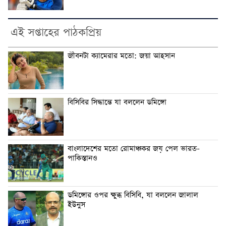
এই সপ্তাহের পাঠকপ্রিয়
জীবনটা ক্যামেরার মতো: জয়া আহসান
বিসিবির সিদ্ধান্তে যা বললেন ডমিঙ্গো
বাংলাদেশের মতো রোমাঞ্চকর জয় পেল ভারত-
পাকিস্তানও
ডমিঙ্গোর ওপর ক্ষুব্ধ বিসিবি, যা বললেন জালাল
ইউনুস