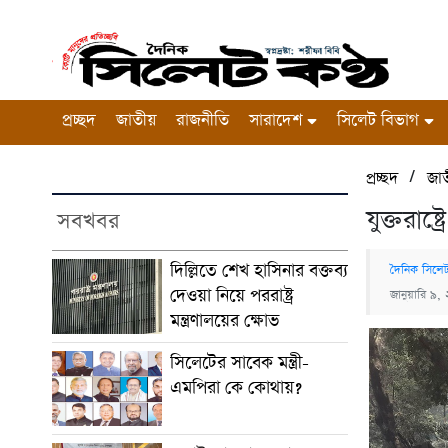
প্রচ্ছদ
জাতীয়
রাজনীতি
সারাদেশ
সিলেট বিভাগ
/
প্রচ্ছদ
জা
যুক্তরাষ
সবখবর
দিল্লিতে শেখ হাসিনার বক্তব্য
দৈনিক সিলেট
দেওয়া নিয়ে পররাষ্ট্র
জানুয়ারি ৯
মন্ত্রণালয়ের ক্ষোভ
সিলেটের সাবেক মন্ত্রী-
এমপিরা কে কোথায়?