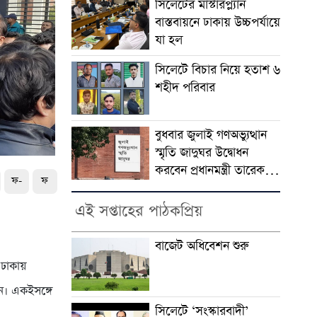
সিলেটের মাস্টারপ্ল্যান
বাস্তবায়নে ঢাকায় উচ্চপর্যায়ে
যা হল
সিলেটে বিচার নিয়ে হতাশ ৬
শহীদ পরিবার
বুধবার জুলাই গণঅভ্যুত্থান
স্মৃতি জাদুঘর উদ্বোধন
করবেন প্রধানমন্ত্রী তারেক
ফ-
ফ
রহমান
এই সপ্তাহের পাঠকপ্রিয়
বাজেট অধিবেশন শুরু
ে ঢাকায়
ন। একইসঙ্গে
সিলেটে ‘সংস্কারবাদী’