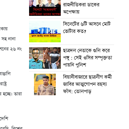
রাজনীতিকরা ডাকের
অপেক্ষায়
সিলেটের ৬টি আসনে মোট
িকায়
ভোটার কত?
’ সহ নানা
রেশনের ২৬ নং
ছাত্রদল নেতাকে গুলি করে
পঙ্গু : সেই ওসির সম্পৃক্ততা
পায়নি পুলিশ
বাঙালি
বিয়ানীবাজারে ছাত্রলীগ কর্মী
্ট্র
জাবির আত্মগোপন রহস্য
ফাঁস: তোলপাড়
 হচ্ছে। তারা
দেশি
রেছি, বিশ্বের