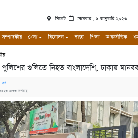
সিলেট
সোমবার , ৯ জানুয়ারি ২০২৩
সম্পাদকীয়
খেলা
বিনোদন
স্বাস্থ্য
শিক্ষা
আন্তর্জাতিক
ধর্
তীয়
্ট্রে পুলিশের গুলিতে নিহত বাংলাদেশি, ঢাকায় মানবব
 কন্ঠ
, ২০২৩ ৩:৩৩ অপরাহ্ণ