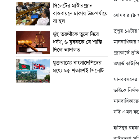
সিলেটের মাস্টারপ্ল্যান
বাস্তবায়নে ঢাকায় উচ্চপর্যায়ে
সোমবার (৯ জ
যা হল
দুপুর ১২টায় 
দুই তরুণীকে তুলে নিয়ে
ধর্ষণ, ৬ যুবককে যে শাস্তি
মানবাধিকার আ
দিলে আদালত
প্ল্যাকার্ডে
যুক্তরাজ্যে বাংলাদেশিদের
ওয়ার্ড কাউন্
মধ্যে ৯৫ শতাংশই সিলেটি
মানববন্ধনের 
ভাইকে নির্মম
মানবাধিকারের
যদি এমন কর
হাসিবুর রহম
রাষ্ট্রদূতরা 