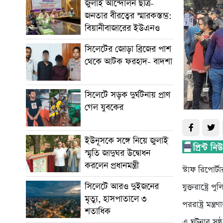
জুলাই আন্দোলন ছাত্র-
জনতার বীরত্বের স্মারকস্তম্ভ:
বিয়ানীবাজারের ইউএনও
সিলেটের জোড়া ব্রিজের পাশ
থেকে আটক ফরহাদ- বাদশা
সিলেটে সড়ক দুর্ঘটনায় প্রাণ
গেল যুবকের
ইউনূসকে সঙ্গে নিয়ে জুলাই
স্মৃতি জাদুঘর উদ্বোধন
করলেন প্রধানমন্ত্রী
স্টাফ রিপোর্টা
সিলেটে আরও দুইজনের
যুক্তরাষ্ট্রে
মৃত্যু, হাসপাতালে ৩
পররাষ্ট্র ম
শতাধিক
এ ঘটনার সুষ্