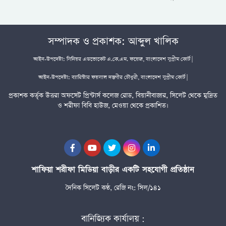
সম্পাদক ও প্রকাশক: আব্দুল খালিক
আইন-উপদেষ্টা: সিনিয়র এডভোকেট এ.কে.এম. ফয়েজ, বাংলাদেশ সুপ্রীম কোর্ট |
আইন-উপদেষ্টা: ব্যারিস্টার ফয়সাল দস্তগীর চৌধুরী, বাংলাদেশ সুপ্রীম কোর্ট |
প্রকাশক কর্তৃক উত্তরা অফসেট প্রিন্টার্স কলেজ রোড, বিয়ানীবাজার, সিলেট থেকে মুদ্রিত
ও শরীফা বিবি হাউজ, মেওয়া থেকে প্রকাশিত।
শাফিয়া শরীফা মিডিয়া বাড়ীর একটি সহযোগী প্রতিষ্ঠান
দৈনিক সিলেট কণ্ঠ, রেজি নং: সিল/১৪১
বানিজ্যিক কার্যালয় :