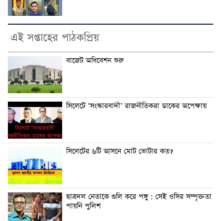
এই সপ্তাহের পাঠকপ্রিয়
বাজেট অধিবেশন শুরু
সিলেটে ‘সংস্কারবাদী’ রাজনীতিকরা ডাকের অপেক্ষায়
সিলেটের ৬টি আসনে মোট ভোটার কত?
ছাত্রদল নেতাকে গুলি করে পঙ্গু : সেই ওসির সম্পৃক্ততা
পায়নি পুলিশ