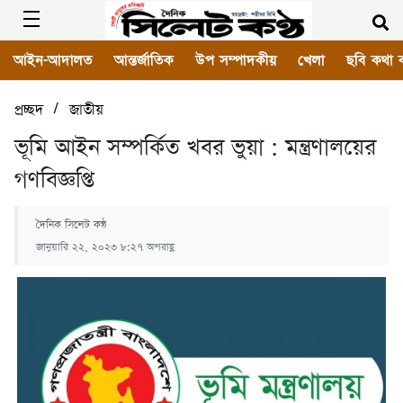
আইন-আদালত
আন্তর্জাতিক
উপ সম্পাদকীয়
খেলা
ছবি কথা 
/
প্রচ্ছদ
জাতীয়
ভূমি আইন সম্পর্কিত খবর ভুয়া : মন্ত্রণালয়ের
গণবিজ্ঞপ্তি
দৈনিক সিলেট কন্ঠ
জানুয়ারি ২২, ২০২৩ ৮:২৭ অপরাহ্ণ