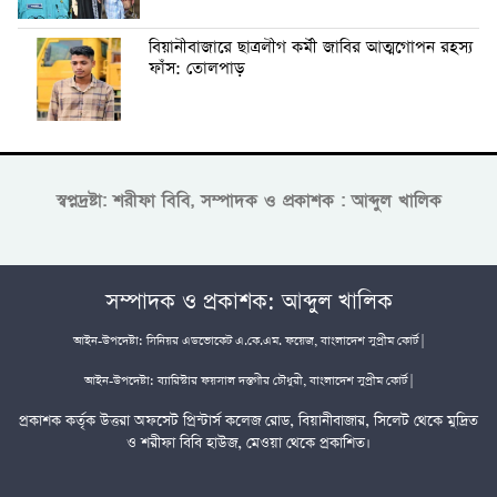
বিয়ানীবাজারে ছাত্রলীগ কর্মী জাবির আত্মগোপন রহস্য
ফাঁস: তোলপাড়
স্বপ্নদ্রষ্টা: শরীফা বিবি, সম্পাদক ও প্রকাশক : আব্দুল খালিক
সম্পাদক ও প্রকাশক: আব্দুল খালিক
আইন-উপদেষ্টা: সিনিয়র এডভোকেট এ.কে.এম. ফয়েজ, বাংলাদেশ সুপ্রীম কোর্ট |
আইন-উপদেষ্টা: ব্যারিস্টার ফয়সাল দস্তগীর চৌধুরী, বাংলাদেশ সুপ্রীম কোর্ট |
প্রকাশক কর্তৃক উত্তরা অফসেট প্রিন্টার্স কলেজ রোড, বিয়ানীবাজার, সিলেট থেকে মুদ্রিত
ও শরীফা বিবি হাউজ, মেওয়া থেকে প্রকাশিত।