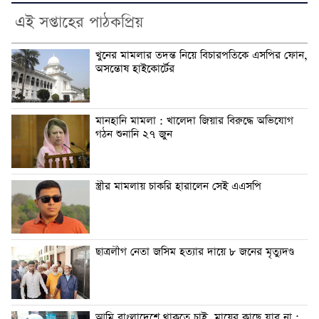
এই সপ্তাহের পাঠকপ্রিয়
খুনের মামলার তদন্ত নিয়ে বিচারপতিকে এসপির ফোন,
অসন্তোষ হাইকোর্টের
মানহানি মামলা : খালেদা জিয়ার বিরুদ্ধে অভিযোগ
গঠন শুনানি ২৭ জুন
স্ত্রীর মামলায় চাকরি হারালেন সেই এএসপি
ছাত্রলীগ নেতা জসিম হত্যার দায়ে ৮ জনের মৃত্যুদণ্ড
আমি বাংলাদেশে থাকতে চাই, মায়ের কাছে যাব না :