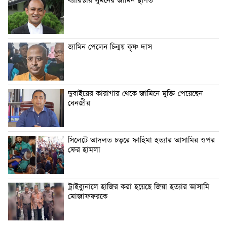
ব্যারিস্টার সুমনের জামিন স্থগিত
জামিন পেলেন চিন্ময় কৃষ্ণ দাস
দুবাইয়ের কারাগার থেকে জামিনে মুক্তি পেয়েছেন
বেনজীর
সিলেটে আদলত চত্বরে ফাহিমা হত্যার আসামির ওপর
ফের হামলা
ট্রাইব্যুনালে হাজির করা হয়েছে জিয়া হত্যার আসামি
মোজাফফরকে