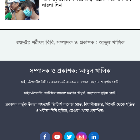
লায়লা লিনা
স্বপ্নদ্রষ্টা: শরীফা বিবি, সম্পাদক ও প্রকাশক : আব্দুল খালিক
সম্পাদক ও প্রকাশক: আব্দুল খালিক
আইন-উপদেষ্টা: সিনিয়র এডভোকেট এ.কে.এম. ফয়েজ, বাংলাদেশ সুপ্রীম কোর্ট |
আইন-উপদেষ্টা: ব্যারিস্টার ফয়সাল দস্তগীর চৌধুরী, বাংলাদেশ সুপ্রীম কোর্ট |
প্রকাশক কর্তৃক উত্তরা অফসেট প্রিন্টার্স কলেজ রোড, বিয়ানীবাজার, সিলেট থেকে মুদ্রিত
ও শরীফা বিবি হাউজ, মেওয়া থেকে প্রকাশিত।