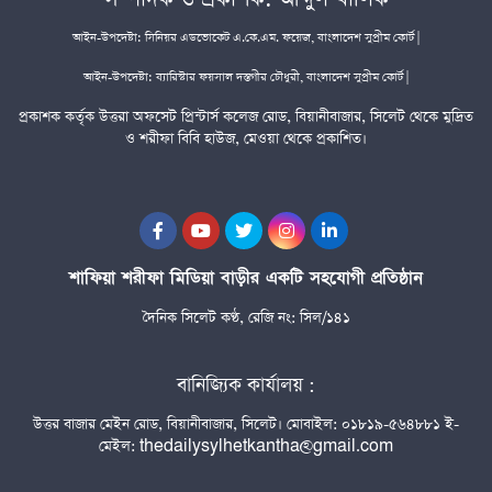
আইন-উপদেষ্টা: সিনিয়র এডভোকেট এ.কে.এম. ফয়েজ, বাংলাদেশ সুপ্রীম কোর্ট |
আইন-উপদেষ্টা: ব্যারিস্টার ফয়সাল দস্তগীর চৌধুরী, বাংলাদেশ সুপ্রীম কোর্ট |
প্রকাশক কর্তৃক উত্তরা অফসেট প্রিন্টার্স কলেজ রোড, বিয়ানীবাজার, সিলেট থেকে মুদ্রিত
ও শরীফা বিবি হাউজ, মেওয়া থেকে প্রকাশিত।
শাফিয়া শরীফা মিডিয়া বাড়ীর একটি সহযোগী প্রতিষ্ঠান
দৈনিক সিলেট কণ্ঠ, রেজি নং: সিল/১৪১
বানিজ্যিক কার্যালয় :
উত্তর বাজার মেইন রোড, বিয়ানীবাজার, সিলেট। মোবাইল: ০১৮১৯-৫৬৪৮৮১ ই-
মেইল: thedailysylhetkantha@gmail.com