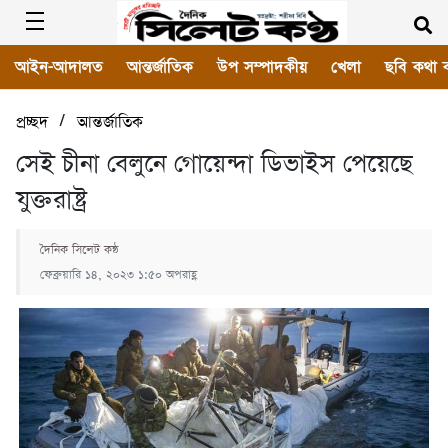
আইন-আদালত
আন্তর্জাতিক
উপ সম্পাদকীয়
খেলা
ছবি কথা 
/
প্রচ্ছদ
আন্তর্জাতিক
সেই চীনা বেলুনে গোয়েন্দা ডিভাইস পেয়েছে
যুক্তরাষ্ট্র
দৈনিক সিলেট কন্ঠ
ফেব্রুয়ারি ১৪, ২০২৩ ১:৫০ অপরাহ্ণ