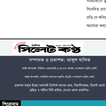
সংকটকালে তৃণ
নিবেদিত প্র
প্রতি যে অব
অগ্রযাত্রা ক
সম্পাদক ও প্রকাশক: আব্দুল খালিক
আইন-উপদেষ্টা: সিনিয়র এডভোকেট এ.কে.এম. ফয়েজ, বাংলাদেশ সুপ্রীম কোর্ট |
আইন-উপদেষ্টা: ব্যারিস্টার ফয়সাল দস্তগীর চৌধুরী, বাংলাদেশ সুপ্রীম কোর্ট |
প্রকাশক কর্তৃক উত্তরা অফসেট প্রিন্টার্স কলেজ রোড, বিয়ানীবাজার, সিলেট থেকে
মুদ্রিত ও শরীফা বিবি হাউজ, মেওয়া থেকে প্রকাশিত।
শিরোনাম