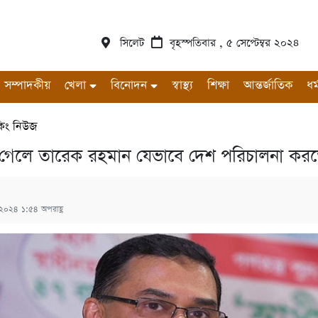
সিলেট
বৃহস্পতিবার , ৫ সেপ্টেম্বর ২০২৪
সম্পাদকীয়
খেলা
বিনোদন
স্বাস্থ্য
শিক্ষা
আন্তর্জাতিক
ধর্
েকিং নিউজ
 গেলে তারেক রহমান যেভাবে দেশ পরিচালনা করত
, ২০২৪ ১:৫৪ অপরাহ্ণ