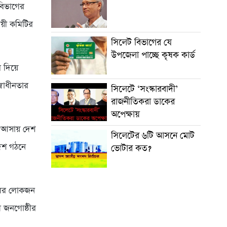
বিভাগের
ায়ী কমিটির
সিলেট বিভাগের যে
উপজেলা পাচ্ছে কৃষক কার্ড
র দিয়ে
্বাধীনতার
সিলেটে ‘সংস্কারবাদী’
রাজনীতিকরা ডাকের
অপেক্ষায়
য় আসায় দেশ
সিলেটের ৬টি আসনে মোট
দেশ গঠনে
ভোটার কত?
দলের লোকজন
ল জনগোষ্ঠীর