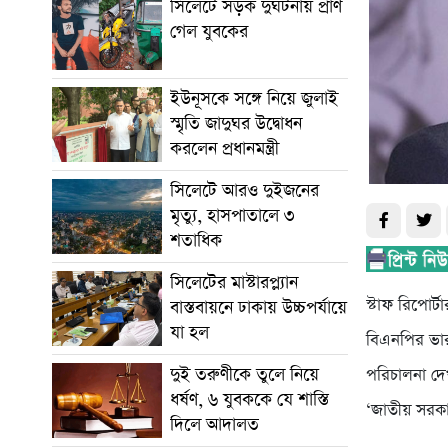
সিলেটে সড়ক দুর্ঘটনায় প্রাণ
গেল যুবকের
ইউনূসকে সঙ্গে নিয়ে জুলাই
স্মৃতি জাদুঘর উদ্বোধন
করলেন প্রধানমন্ত্রী
সিলেটে আরও দুইজনের
মৃত্যু, হাসপাতালে ৩
শতাধিক
সিলেটের মাস্টারপ্ল্যান
স্টাফ রিপোর্টা
বাস্তবায়নে ঢাকায় উচ্চপর্যায়ে
যা হল
বিএনপির ভারপ
দুই তরুণীকে তুলে নিয়ে
পরিচালনা দ
ধর্ষণ, ৬ যুবককে যে শাস্তি
‘জাতীয় সরকার’
দিলে আদালত