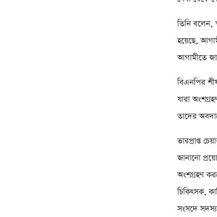
তিনি বলেন, 
হয়েছে, আগাম
আগামীতে জাত
বিএনপির শীর্
যারা অংশগ্র
তাদের অবদান
ভারপ্রাপ্ত চ
জানানো প্রয়ো
অংশগ্রহণ করত
চিকিৎসক, কার
সংসদে সদস্য