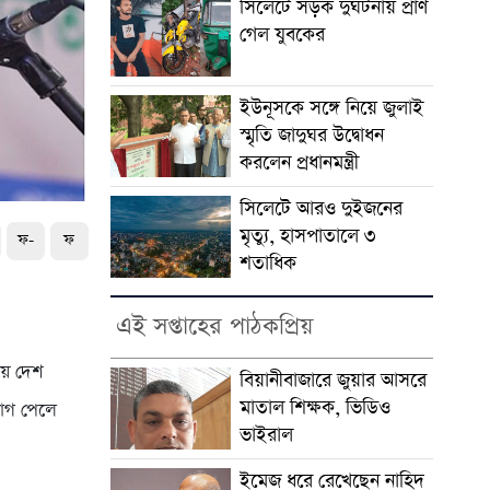
সিলেটে সড়ক দুর্ঘটনায় প্রাণ
গেল যুবকের
ইউনূসকে সঙ্গে নিয়ে জুলাই
স্মৃতি জাদুঘর উদ্বোধন
করলেন প্রধানমন্ত্রী
সিলেটে আরও দুইজনের
মৃত্যু, হাসপাতালে ৩
ফ-
ফ
শতাধিক
এই সপ্তাহের পাঠকপ্রিয়
ায় দেশ
বিয়ানীবাজারে জুয়ার আসরে
মাতাল শিক্ষক, ভিডিও
যোগ পেলে
ভাইরাল
ইমেজ ধরে রেখেছেন নাহিদ