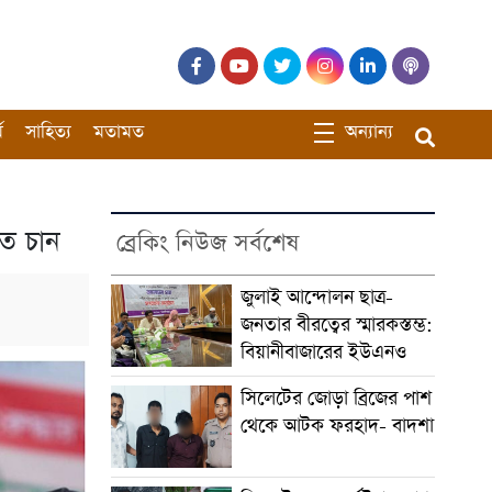
ম
সাহিত্য
মতামত
অন্যান্য
ে চান
ব্রেকিং নিউজ সর্বশেষ
জুলাই আন্দোলন ছাত্র-
জনতার বীরত্বের স্মারকস্তম্ভ:
বিয়ানীবাজারের ইউএনও
সিলেটের জোড়া ব্রিজের পাশ
থেকে আটক ফরহাদ- বাদশা