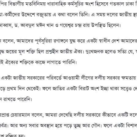
পির বিভাগীয় মতবিনিময় ধারাবাহিক কর্মসূচির অংশ হিসেবে গতকাল ঢাকা 
তা-কর্মীদের উদ্দেশে বক্তৃতায় এ কথা বলেন তিনি। এ সময় দলের জাতীয় স্থ
 আব্বাস, ড. আবদুল মঈন খান ও গয়েশ্বর চন্দ্র রায় উপস্থিত ছিলেন।
বলেন, আমাদের পূর্বসূরিরা রণাঙ্গনে যুদ্ধ করে একটা স্বাধীন দেশ আমাদে
দ্ধ জয়ের মূল শক্তি ছিল প্রশ্নহীন জাতীয় ঐক্য। দুঃখজনক হলেও সত্যি যে, স
 ঐক্যের শক্তিকে কাজে লাগাতে পারিনি।
য় একটা জাতীয় সরকারের পরিবর্তে আওয়ামী লীগের দলীয় সরকার ক্ষমতা
পড়ে প্রথম দিন থেকেই। ফলে জাতির একটা বিরাট অংশ ইচ্ছা থাকা সত্ত্বেও 
 রাখতে পারেনি।
প্রাপ্ত চেয়ারম্যান বলেন, আমরা দেখেছি দলীয় সরকারে কীভাবে একটি 
র্বত্র। আর অন্য সবার অবস্থান হয়ে পড়ে তুচ্ছ আর গৌন। ফলে একটা বিশা
েশ বঞ্চিত হয়।