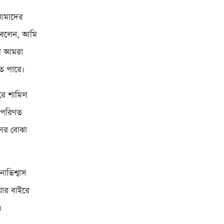
 আমাদের
িনি বলেন, আমি
রণ আমরা
তে পারে।
রে শামিল
ে পরিণত
ণের বোঝা
াভিশ্বাস
য়ার বাইরে
।