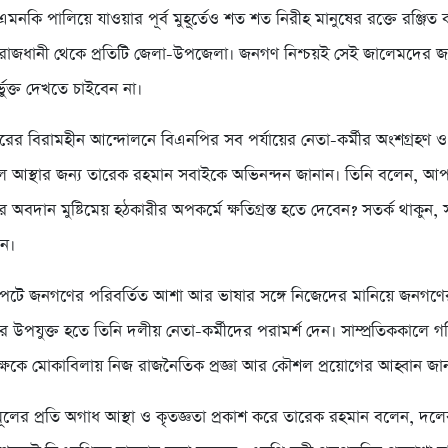
মনকি পালিয়ে যাওয়ার পূর্ব মুহূর্তেও শত শত নিরীহ মানুষের রক্তে রঞ্জিত
রাজধানী থেকে প্রতিটি জেলা-উপজেলা। জনগণ নিশ্চয়ই সেই জালেমদের জ
্ভুক্ত দেখতে চাইবেন না।
ের বিরামহীন আন্দোলনে বিএনপির সব পর্যায়ের নেতা-কর্মীর অংশগ্রহণ ও
 আস্থার জন্য তারেক রহমান সবাইকে অভিনন্দন জানান। তিনি বলেন, আ
 অবদান মুষ্টিমেয় হঠকারীর অপকর্মে ক্ষতিগ্রস্ত হতে দেবেন? সতর্ক থাকুন
ুন।
েক্ষাপটে জনগণের পরিবর্তিত আশা আর ভাষার সঙ্গে নিজেদের মানিয়ে জনগণে
নের উপযুক্ত হতে তিনি দলীয় নেতা-কর্মীদের পরামর্শ দেন। সাম্প্রতিককালে 
িপক্ষকে মোকাবিলায় নিজ রাজনৈতিক প্রজ্ঞা আর কৌশল প্রয়োগের আহ্বান জা
ূলের প্রতি অগাধ আস্থা ও কৃতজ্ঞতা প্রকাশ করে তারেক রহমান বলেন, দল