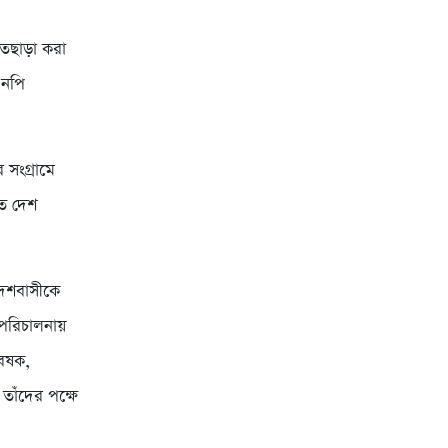
াতছাড়া করা
এনপি
 সংগ্রামে
তে দেশ
 দেশবাসীকে
ও পরিচালনায়
বেষক,
 তাঁদের পক্ষে