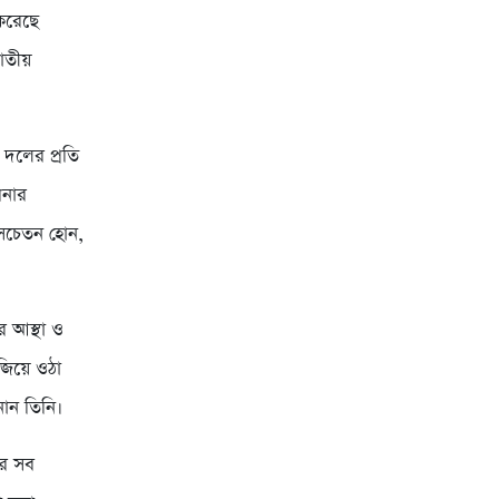
 করেছে
াতীয়
 দলের প্রতি
পনার
, সচেতন হোন,
র আস্থা ও
গজিয়ে ওঠা
নান তিনি।
ের সব