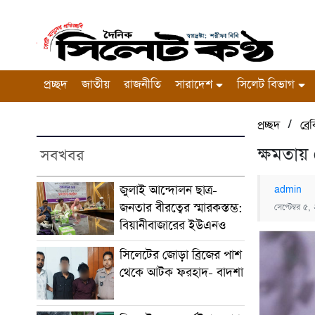
প্রচ্ছদ
জাতীয়
রাজনীতি
সারাদেশ
সিলেট বিভাগ
/
প্রচ্ছদ
ব্র
ক্ষমতায়
সবখবর
জুলাই আন্দোলন ছাত্র-
admin
জনতার বীরত্বের স্মারকস্তম্ভ:
সেপ্টেম্বর ৫
বিয়ানীবাজারের ইউএনও
সিলেটের জোড়া ব্রিজের পাশ
থেকে আটক ফরহাদ- বাদশা